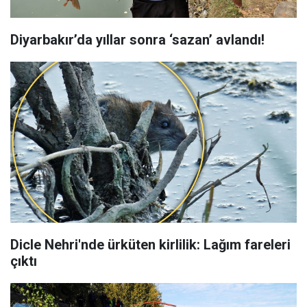
Diyarbakır’da yıllar sonra ‘sazan’ avlandı!
Dicle Nehri'nde ürküten kirlilik: Lağım fareleri
çıktı