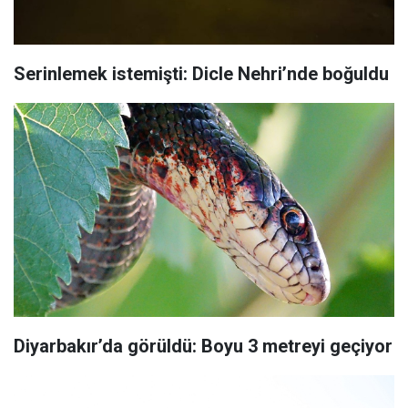
Serinlemek istemişti: Dicle Nehri’nde boğuldu
Diyarbakır’da görüldü: Boyu 3 metreyi geçiyor