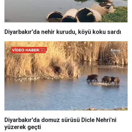
Diyarbakır’da nehir kurudu, köyü koku sardı
Diyarbakır’da domuz sürüsü Dicle Nehri'ni
yüzerek geçti