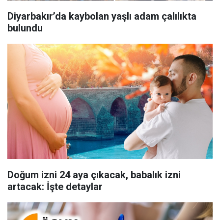
Diyarbakır’da kaybolan yaşlı adam çalılıkta
bulundu
Doğum izni 24 aya çıkacak, babalık izni
artacak: İşte detaylar