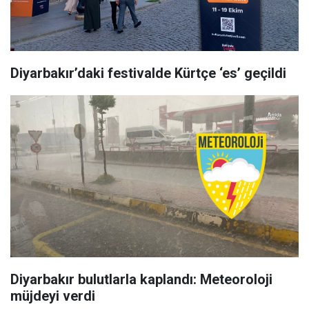
Diyarbakır’daki festivalde Kürtçe ‘es’ geçildi
Diyarbakır bulutlarla kaplandı: Meteoroloji
müjdeyi verdi