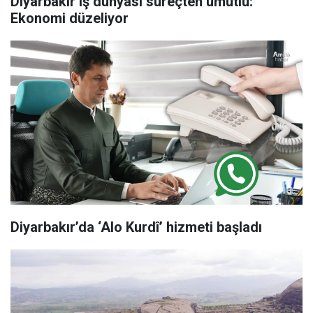
Diyarbakır iş dünyası süreçten umutlu:
Ekonomi düzeliyor
Diyarbakır’da ‘Alo Kurdî’ hizmeti başladı