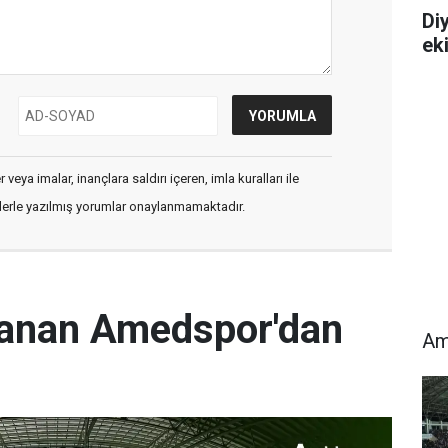
Diy
ek
veya imalar, inançlara saldırı içeren, imla kuralları ile
flerle yazılmış yorumlar onaylanmamaktadır.
rlanan Amedspor'dan
Am