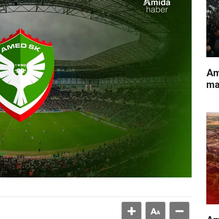
Am
ma