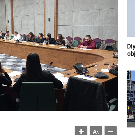
Di
ob