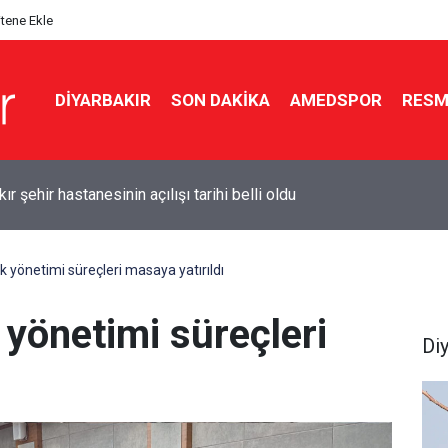
itene Ekle
DIYARBAKIR
SON DAKIKA
AMEDSPOR
RESM
 geldi, pompaya yansımadı: Yeni zam bu gece
ık yönetimi süreçleri masaya yatırıldı
 yönetimi süreçleri
Di