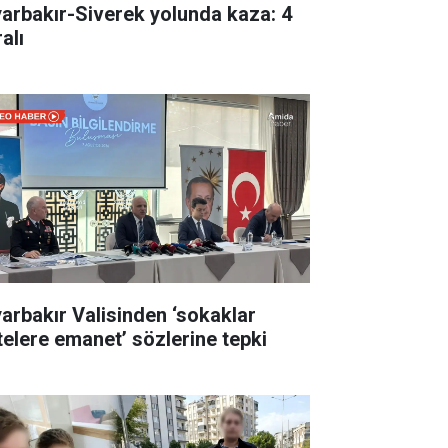
yarbakır-Siverek yolunda kaza: 4
alı
yarbakır Valisinden ‘sokaklar
telere emanet’ sözlerine tepki