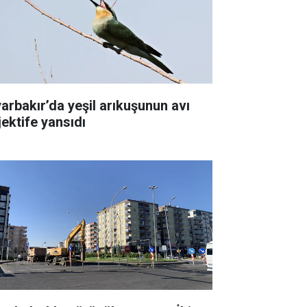
yarbakır’da yeşil arıkuşunun avı
jektife yansıdı