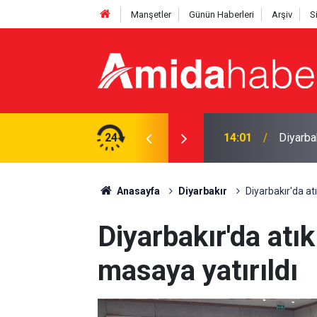
Manşetler
Günün Haberleri
Arşiv
S
şı tarihi belli oldu
24
13:46
İndirim
Anasayfa
Diyarbakır
Diyarbakır'da at
Diyarbakır'da atık
masaya yatırıldı