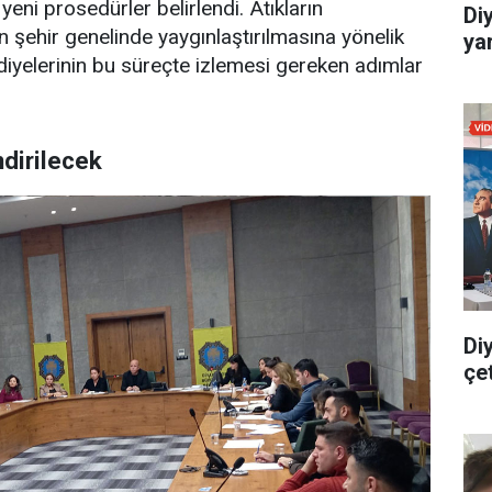
 yeni prosedürler belirlendi. Atıkların
Di
in şehir genelinde yaygınlaştırılmasına yönelik
yar
elediyelerinin bu süreçte izlemesi gereken adımlar
dirilecek
Di
çe