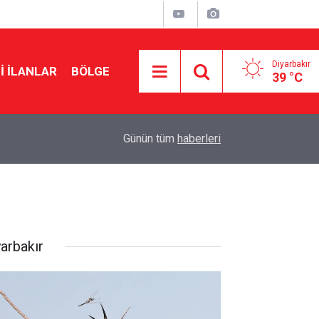
Diyarbakır
I İLANLAR
BÖLGE
39 °C
12:56
Amedspor-Erzurumspor maçı öncesi kardeşlik 
Günün tüm
haberleri
yarbakır