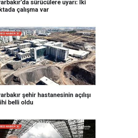
yarbakır’da sürücülere uyarı: İki
ktada çalışma var
yarbakır şehir hastanesinin açılışı
ihi belli oldu