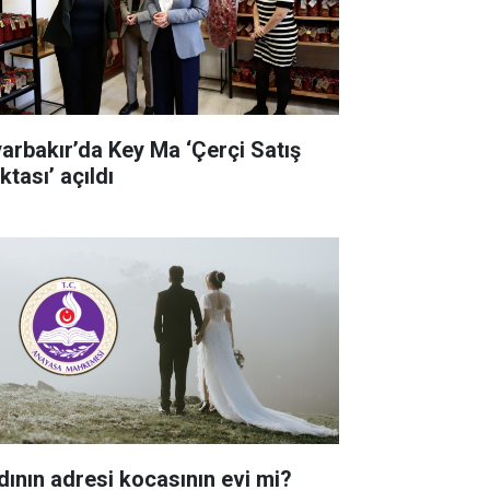
yarbakır’da Key Ma ‘Çerçi Satış
tası’ açıldı
dının adresi kocasının evi mi?