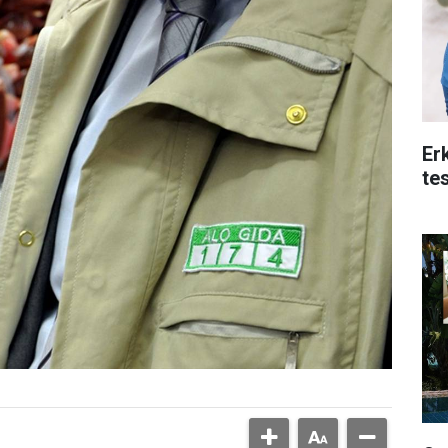
Er
te