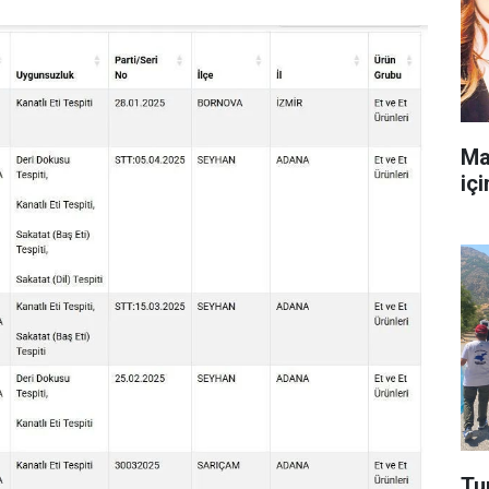
Ma
içi
Tu