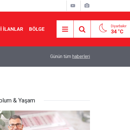
Diyarbakır
I İLANLAR
BÖLGE
34 °C
17:53
Çerçeve yasada kritik rol oynayacak: MGK topla
Günün tüm
haberleri
plum & Yaşam