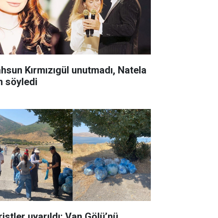
hsun Kırmızıgül unutmadı, Natela
n söyledi
ristler uyarıldı: Van Gölü’nü