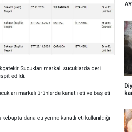
AY
Akçatekir Sucukları markalı sucuklarda deri
spit edildi.
Diy
kar
kları markalı ürünlerde kanatlı eti ve baş eti
apta dana eti yerine kanatlı eti kullanıldığı