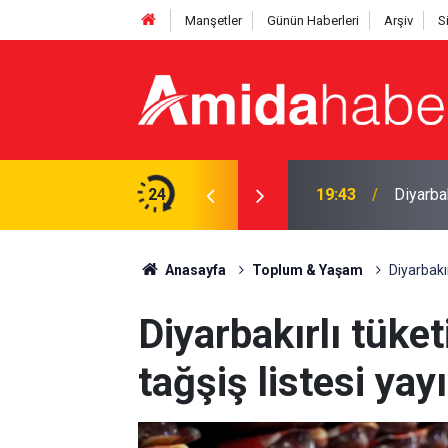
Manşetler
Günün Haberleri
Arşiv
S
Amedspo
ı yasa boğan kayıp
24
18:28
hızland
Anasayfa
Toplum & Yaşam
Diyarbakır
Diyarbakırlı tüket
tağşiş listesi yay