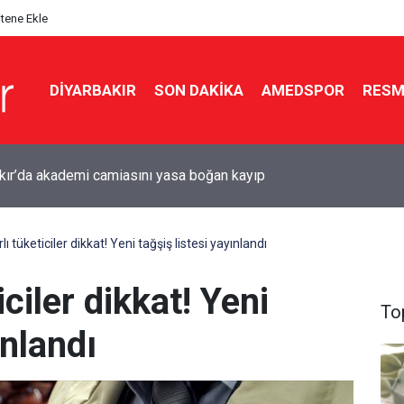
itene Ekle
DIYARBAKIR
SON DAKIKA
AMEDSPOR
RESM
r için Süper Lig hazırlığı: Diyarbakır Stadyumu’nda çalışmalar
ı
lı tüketiciler dikkat! Yeni tağşiş listesi yayınlandı
iciler dikkat! Yeni
To
ınlandı