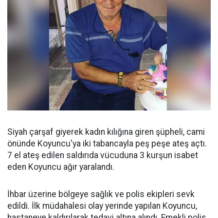
Siyah çarşaf giyerek kadın kılığına giren şüpheli, cami
önünde Koyuncu'ya iki tabancayla peş peşe ateş açtı.
7 el ateş edilen saldırıda vücuduna 3 kurşun isabet
eden Koyuncu ağır yaralandı.
İhbar üzerine bölgeye sağlık ve polis ekipleri sevk
edildi. İlk müdahalesi olay yerinde yapılan Koyuncu,
hastaneye kaldırılarak tedavi altına alındı. Emekli polis