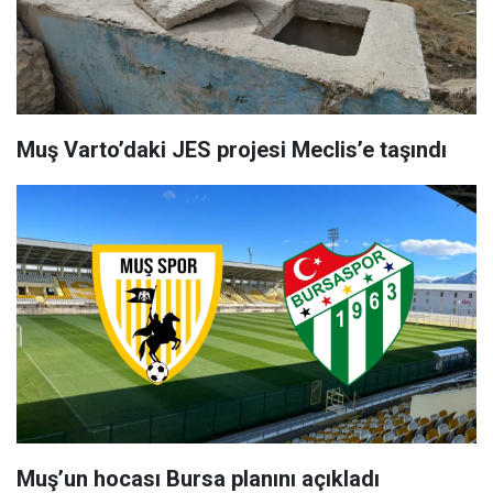
Muş Varto’daki JES projesi Meclis’e taşındı
Muş’un hocası Bursa planını açıkladı