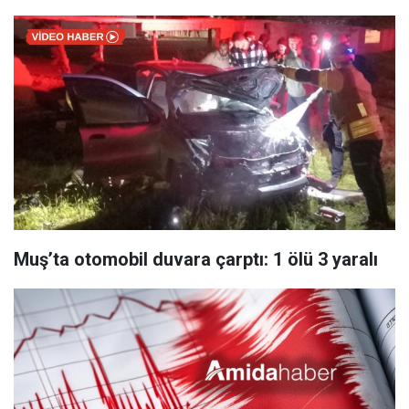
Muş’ta otomobil duvara çarptı: 1 ölü 3 yaralı