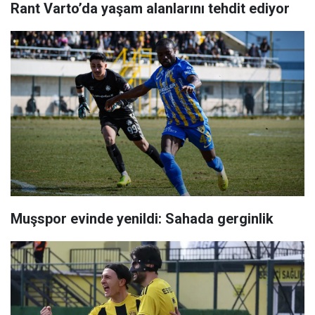
Rant Varto’da yaşam alanlarını tehdit ediyor
Muşspor evinde yenildi: Sahada gerginlik