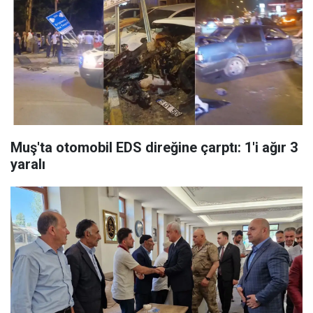
Muş'ta otomobil EDS direğine çarptı: 1'i ağır 3
yaralı