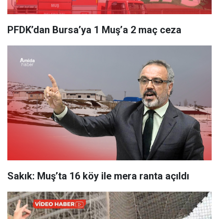
PFDK’dan Bursa’ya 1 Muş’a 2 maç ceza
Sakık: Muş’ta 16 köy ile mera ranta açıldı