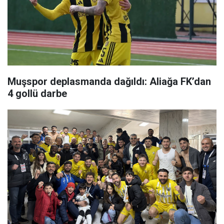
Muşspor deplasmanda dağıldı: Aliağa FK’dan
4 gollü darbe