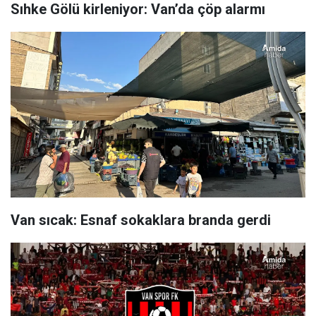
Sıhke Gölü kirleniyor: Van’da çöp alarmı
Van sıcak: Esnaf sokaklara branda gerdi