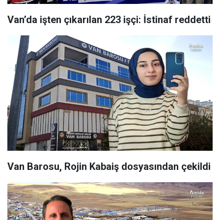
Van’da işten çıkarılan 223 işçi: İstinaf reddetti
Van Barosu, Rojin Kabaiş dosyasından çekildi