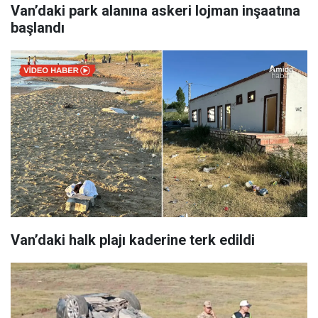
Van’daki park alanına askeri lojman inşaatına
başlandı
Van’daki halk plajı kaderine terk edildi