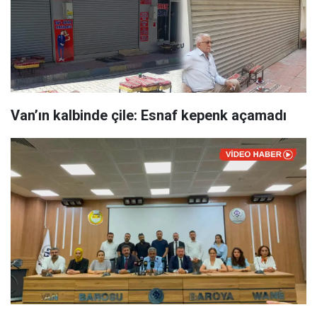
Van’ın kalbinde çile: Esnaf kepenk açamadı