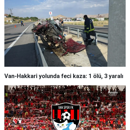
Van-Hakkari yolunda feci kaza: 1 ölü, 3 yaralı