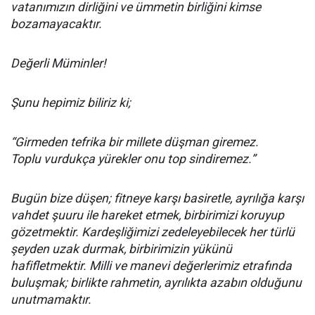
vatanımızın dirliğini ve ümmetin birliğini kimse
bozamayacaktır.
Değerli Müminler!
Şunu hepimiz biliriz ki;
“Girmeden tefrika bir millete düşman giremez.
Toplu vurdukça yürekler onu top sindiremez.”
Bugün bize düşen; fitneye karşı basiretle, ayrılığa karşı
vahdet şuuru ile hareket etmek, birbirimizi koruyup
gözetmektir. Kardeşliğimizi zedeleyebilecek her türlü
şeyden uzak durmak, birbirimizin yükünü
hafifletmektir. Milli ve manevi değerlerimiz etrafında
buluşmak; birlikte rahmetin, ayrılıkta azabın olduğunu
unutmamaktır.