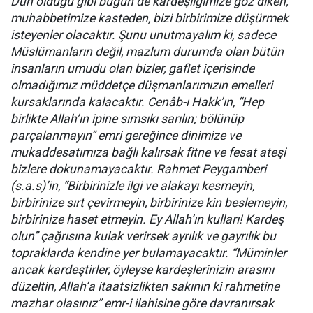
Dün olduğu gibi bugün de kardeşliğimize göz diken,
muhabbetimize kasteden, bizi birbirimize düşürmek
isteyenler olacaktır. Şunu unutmayalım ki, sadece
Müslümanların değil, mazlum durumda olan bütün
insanların umudu olan bizler, gaflet içerisinde
olmadığımız müddetçe düşmanlarımızın emelleri
kursaklarında kalacaktır. Cenâb-ı Hakk’ın, “Hep
birlikte Allah’ın ipine sımsıkı sarılın; bölünüp
parçalanmayın” emri gereğince dinimize ve
mukaddesatımıza bağlı kalırsak fitne ve fesat ateşi
bizlere dokunamayacaktır. Rahmet Peygamberi
(s.a.s)’in, “Birbirinizle ilgi ve alakayı kesmeyin,
birbirinize sırt çevirmeyin, birbirinize kin beslemeyin,
birbirinize haset etmeyin. Ey Allah’ın kulları! Kardeş
olun” çağrısına kulak verirsek ayrılık ve gayrılık bu
topraklarda kendine yer bulamayacaktır. “Müminler
ancak kardeştirler, öyleyse kardeşlerinizin arasını
düzeltin, Allah’a itaatsizlikten sakının ki rahmetine
mazhar olasınız” emr-i ilahisine göre davranırsak