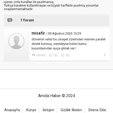
içeren, imla kuralları ile yazılmamış,
Türkçe karakter kullanılmayan ve büyük harflerle yazılmış yorumlar
onaylanmamaktadır.
1 Yorum
misafir
/ 09 Ağustos 2026 10:29
dönemin valisi bu cinayet üzerinden resmen paralel
devlet kurmuş, neredeyse bütün kamu
kurumlarından suça iştirak var !
Yanıtla
(0)
(0)
Amida Haber © 2024
Anasayfa
Künye
İletişim
Gizlilik İlkeleri
Sitene Ekle