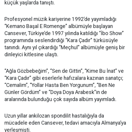
küçük yaşlarda tanıştı.
Profesyonel müzik kariyerine 1992’de yayımladığı
“Kemano Başal E Romenge” albümüyle başlayan
Cansever, Türkiye’de 1997 yılında katıldığı “İbo Show”
programında seslendirdiği “Kara Çadır” türküsüyle
tanındı. Aynı yıl çıkardığı “Meçhul” albümüyle geniş bir
dinleyici kitlesine ulaştı.
“Ağla Gözbebeğim”, “Sen de Gittin”, “Kime Bu İnat” ve
“Kara Çadır” gibi eserlerle hafızalara kazınan sanatçı;
“Cemalim”, “Yollar Hasta Ben Yorgunum”, “Ben Ne
Günler Gördüm” ve “Doya Doya Arabesk”in de
aralarında bulunduğu çok sayıda albüm yayımladı.
Uzun yıllar ankilozan spondilit hastalığıyla da
mücadele eden Cansever, tedavi amacıyla Almanya’ya
yerleşmişti.