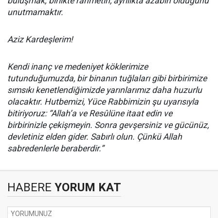
buluşmak; birlikte rahmetin, ayrılıkta azabın olduğunu
unutmamaktır.
Aziz Kardeşlerim!
Kendi inanç ve medeniyet köklerimize
tutunduğumuzda, bir binanın tuğlaları gibi birbirimize
sımsıkı kenetlendiğimizde yarınlarımız daha huzurlu
olacaktır. Hutbemizi, Yüce Rabbimizin şu uyarısıyla
bitiriyoruz: “Allah’a ve Resûlüne itaat edin ve
birbirinizle çekişmeyin. Sonra gevşersiniz ve gücünüz,
devletiniz elden gider. Sabırlı olun. Çünkü Allah
sabredenlerle beraberdir.”
HABERE
YORUM KAT