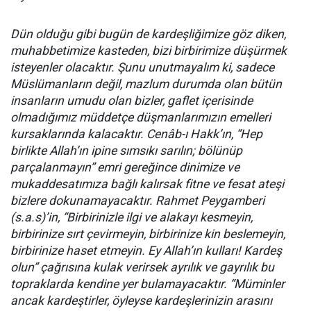
Dün olduğu gibi bugün de kardeşliğimize göz diken,
muhabbetimize kasteden, bizi birbirimize düşürmek
isteyenler olacaktır. Şunu unutmayalım ki, sadece
Müslümanların değil, mazlum durumda olan bütün
insanların umudu olan bizler, gaflet içerisinde
olmadığımız müddetçe düşmanlarımızın emelleri
kursaklarında kalacaktır. Cenâb-ı Hakk’ın, “Hep
birlikte Allah’ın ipine sımsıkı sarılın; bölünüp
parçalanmayın” emri gereğince dinimize ve
mukaddesatımıza bağlı kalırsak fitne ve fesat ateşi
bizlere dokunamayacaktır. Rahmet Peygamberi
(s.a.s)’in, “Birbirinizle ilgi ve alakayı kesmeyin,
birbirinize sırt çevirmeyin, birbirinize kin beslemeyin,
birbirinize haset etmeyin. Ey Allah’ın kulları! Kardeş
olun” çağrısına kulak verirsek ayrılık ve gayrılık bu
topraklarda kendine yer bulamayacaktır. “Müminler
ancak kardeştirler, öyleyse kardeşlerinizin arasını