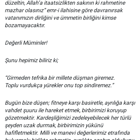
düzeltin, Allah’a itaatsizlikten sakının ki rahmetine
mazhar olasınız” emr-i ilahisine göre davranırsak
vatanımızın dirliğini ve ümmetin birliğini kimse
bozamayacaktır.
Değerli Müminler!
Şunu hepimiz biliriz ki;
“Girmeden tefrika bir millete düşman giremez.
Toplu vurdukça yürekler onu top sindiremez.”
Bugün bize düşen; fitneye karşı basiretle, ayrılığa karşı
vahdet şuuru ile hareket etmek, birbirimizi koruyup
gözetmektir. Kardeşliğimizi zedeleyebilecek her türlü
şeyden uzak durmak, birbirimizin yükünü
hafifletmektir. Milli ve manevi değerlerimiz etrafında