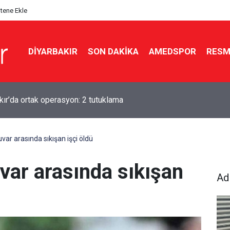
itene Ekle
DIYARBAKIR
SON DAKIKA
AMEDSPOR
RESM
kır’dan tarihi yasaya tam destek
var arasında sıkışan işçi öldü
var arasında sıkışan
Ad