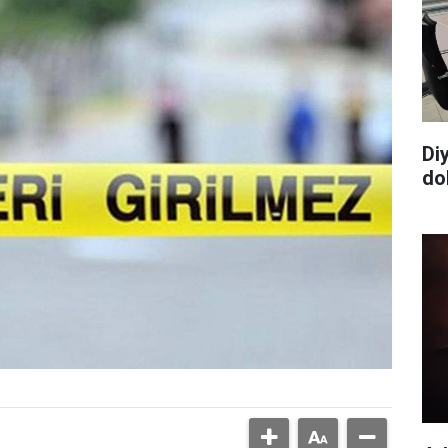
Di
dol