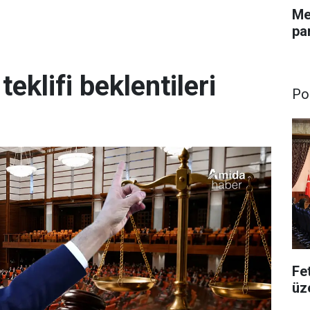
Me
pa
eklifi beklentileri
Pol
Fe
üz