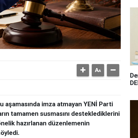
De
DEM
u aşamasında imza atmayan YENİ Parti
ların tamamen susmasını desteklediklerini
yönelik hazırlanan düzenlemenin
söyledi.