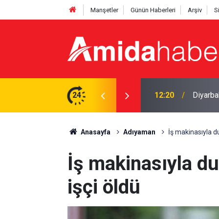
Manşetler
Günün Haberleri
Arşiv
S
2 tutuklama
24
12:15
Diyarba
Anasayfa
Adıyaman
İş makinasıyla du
İş makinasıyla du
işçi öldü