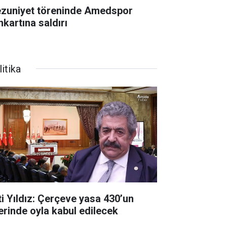
zuniyet töreninde Amedspor
nkartına saldırı
itika
ti Yıldız: Çerçeve yasa 430’un
erinde oyla kabul edilecek