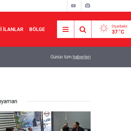
Diyarbakır
I İLANLAR
BÖLGE
37 °C
12:05
DİSKİ’den mesajlı anlık uyarı: Yaklaşmayın
Günün tüm
haberleri
ıyaman