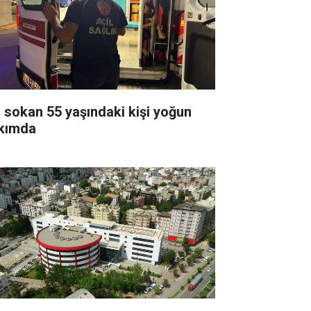
ı sokan 55 yaşındaki kişi yoğun
kımda