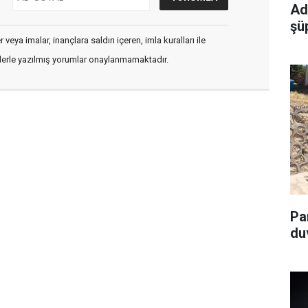
Ad
şü
veya imalar, inançlara saldırı içeren, imla kuralları ile
flerle yazılmış yorumlar onaylanmamaktadır.
Pa
du