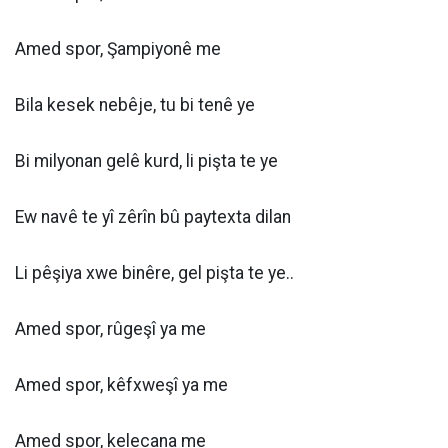
Amed spor, Şampiyonê me
Bila kesek nebêje, tu bi tenê ye
Bi milyonan gelê kurd, li pişta te ye
Ew navê te yî zêrîn bû paytexta dilan
Li pêşiya xwe binêre, gel pişta te ye..
Amed spor, rûgeşî ya me
Amed spor, kêfxweşî ya me
Amed spor, kelecana me