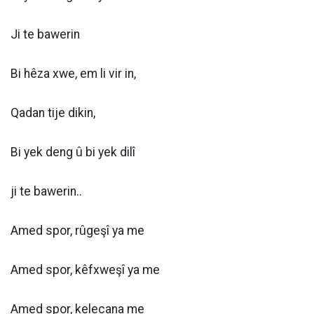
Ji te bawerin
Bi hêza xwe, em li vir in,
Qadan tije dikin,
Bi yek deng û bi yek dilî
ji te bawerin..
Amed spor, rûgeşî ya me
Amed spor, kêfxweşî ya me
Amed spor, kelecana me