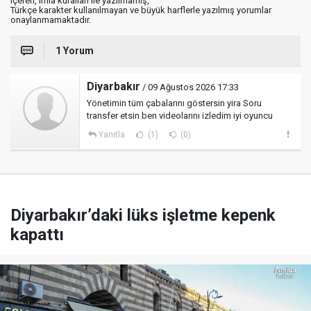
içeren, imla kuralları ile yazılmamış,
Türkçe karakter kullanılmayan ve büyük harflerle yazılmış yorumlar
onaylanmamaktadır.
1 Yorum
Diyarbakır
/ 09 Ağustos 2026 17:33
Yönetimin tüm çabalarını göstersin yira Soru
transfer etsin ben videolarını izledim iyi oyuncu
Yanıtla
(1)
(0)
Diyarbakır’daki lüks işletme kepenk
kapattı