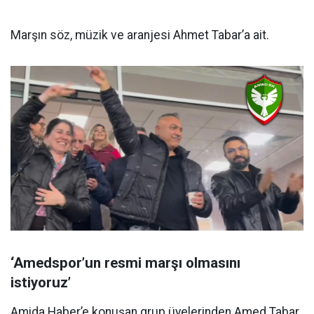
Marşın söz, müzik ve aranjesi Ahmet Tabar’a ait.
‘Amedspor’un resmi marşı olmasını
istiyoruz’
Amida Haber’e konuşan grup üyelerinden Amed Tabar,