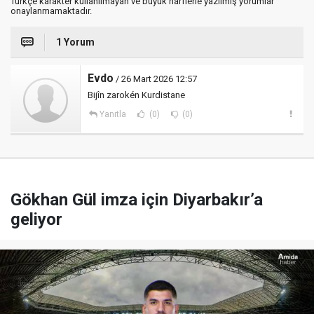
Türkçe karakter kullanılmayan ve büyük harflerle yazılmış yorumlar
onaylanmamaktadır.
1 Yorum
Evdo
/ 26 Mart 2026 12:57
Bijîn zarokén Kurdistane
Yanıtla
(0)
(0)
Gökhan Gül imza için Diyarbakır’a
geliyor