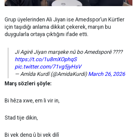
Grup üyelerinden Ali Jiyan ise Amedspor’un Kürtler
için taşıdığı anlama dikkat çekerek, marşın bu
duygularla ortaya çıktığını ifade etti.
Ji Agirê Jiyan marşeke nû bo Amedsporê ????
https://t.co/1u8mXOphqS
pic.twitter.com/71vg5jyHsV
— Amîda Kurdî (@AmidaKurdi)
March 26, 2026
Marş sözleri şöyle:
Bi hêza xwe, em li vir in,
Stad tije dikin,
Bi yek deng û bi yek dilî