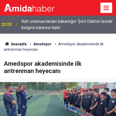
Kürt sinemacılardan bakanlığın ‘Şiirli Oda’nın İzinde’
23:03
belgesi kararına tepki
Vanspor’da lisans krizi: Maç kadrosunda 15 oyuncu
22:20
var
Anasayfa
Amedspor
Amedspor akademisinde ilk
antrenman heyecanı
Amedspor akademisinde ilk
antrenman heyecanı