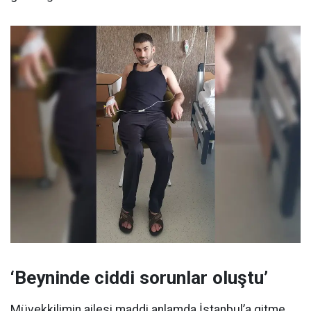
‘Beyninde ciddi sorunlar oluştu’
Müvekkilimin ailesi maddi anlamda İstanbul’a gitme