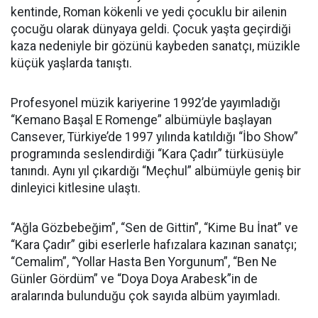
kentinde, Roman kökenli ve yedi çocuklu bir ailenin
çocuğu olarak dünyaya geldi. Çocuk yaşta geçirdiği
kaza nedeniyle bir gözünü kaybeden sanatçı, müzikle
küçük yaşlarda tanıştı.
Profesyonel müzik kariyerine 1992’de yayımladığı
“Kemano Başal E Romenge” albümüyle başlayan
Cansever, Türkiye’de 1997 yılında katıldığı “İbo Show”
programında seslendirdiği “Kara Çadır” türküsüyle
tanındı. Aynı yıl çıkardığı “Meçhul” albümüyle geniş bir
dinleyici kitlesine ulaştı.
“Ağla Gözbebeğim”, “Sen de Gittin”, “Kime Bu İnat” ve
“Kara Çadır” gibi eserlerle hafızalara kazınan sanatçı;
“Cemalim”, “Yollar Hasta Ben Yorgunum”, “Ben Ne
Günler Gördüm” ve “Doya Doya Arabesk”in de
aralarında bulunduğu çok sayıda albüm yayımladı.