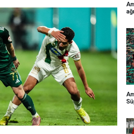
Am
ağ
Am
Sü