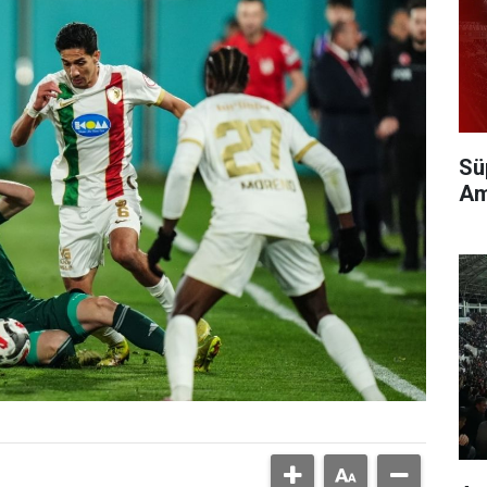
Sü
Am