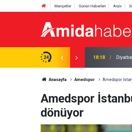
Manşetler
Günün Haberleri
Arşiv
S
r tacirlerinin başlarını ezeceğiz
24
17:36
Mardins
Anasayfa
Amedspor
Amedspor İstan
Amedspor İstanb
dönüyor