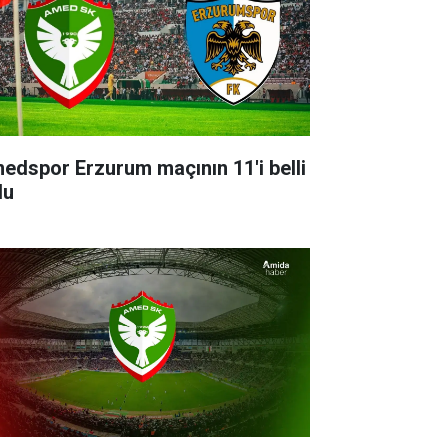
edspor Erzurum maçının 11'i belli
du