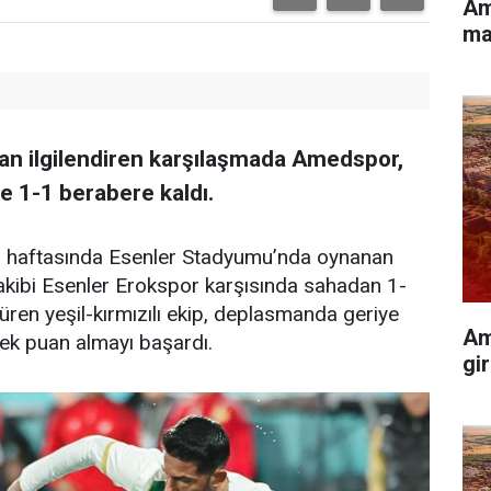
Am
ma
ndan ilgilendiren karşılaşmada Amedspor,
e 1-1 berabere kaldı.
ü haftasında Esenler Stadyumu’nda oynanan
akibi Esenler Erokspor karşısında sahadan 1-
sürdüren yeşil-kırmızılı ekip, deplasmanda geriye
Am
k puan almayı başardı.
gir