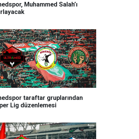
edspor, Muhammed Salah’ı
ırlayacak
edspor taraftar gruplarından
per Lig düzenlemesi