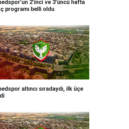
edspor’un 2’inci ve 3’üncü hafta
ç programı belli oldu
edspor altıncı sıradaydı, ilk üçe
di