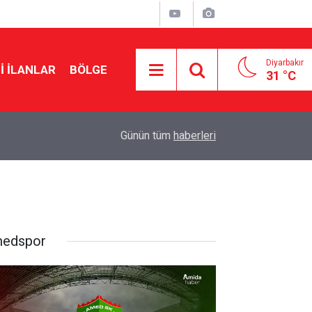
Diyarbakır
I İLANLAR
BÖLGE
31 °C
16:52
İstanbul ve Antalya’dan Van’a iki acı haber
Günün tüm
haberleri
edspor