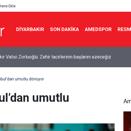
itene Ekle
DIYARBAKIR
SON DAKIKA
AMEDSPOR
RESM
por ve Vanspor maçları TRT Kurdî’de yayınlanacak
bul’dan umutlu dönüyor
ul’dan umutlu
Am