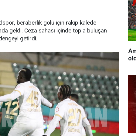
dspor, beraberlik golü için rakip kalede
kada geldi. Ceza sahası içinde topla buluşan
engeyi getirdi.
Am
ol