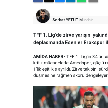
Serhat YETÜT
Muhabir
TFF 1. Lig’de zirve yarışını yakı
deplasmanda Esenler Erokspor il
AMİDA HABER-
TFF 1. Lig’in 34’ünc
kritik mücadelede Amedspor, güçlü r
1’lik eşitlikle ayrıldı. Zirve takibini 
düşmesine rağmen skoru dengeleyere