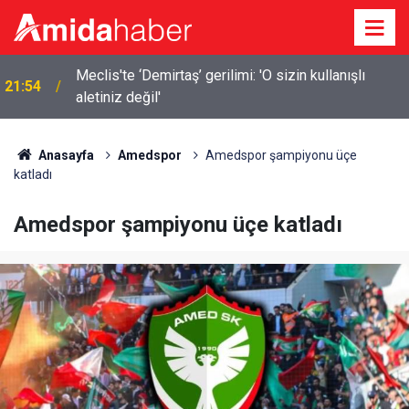
Elazığ’da 14 bin 894 afet konutu ve iş yeri inşa
21:18
edildi
Anasayfa
Amedspor
Amedspor şampiyonu üçe
katladı
Amedspor şampiyonu üçe katladı