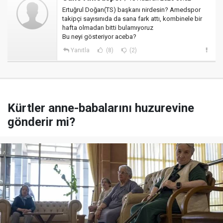
Ertuğrul Doğan(TS) başkanı nirdesin? Amedspor
takipçi sayısınıda da sana fark attı, kombinele bir
hafta olmadan bitti bulamıyoruz
Bu neyi gösteriyor aceba?
Yanıtla
(8)
(2)
Kürtler anne-babalarını huzurevine
gönderir mi?