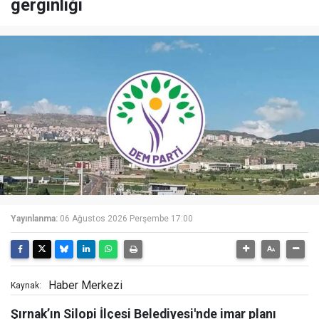
gerginliği
Yayınlanma:
06 Ağustos 2026 Perşembe 17:00
Haber Merkezi
Kaynak:
Şırnak’ın Silopi İlçesi Belediyesi'nde imar planı