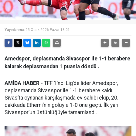
Yayınlanma:
25 Ocak 2026 Pazar 18:01
Amedspor, deplasmanda Sivasspor ile 1-1 berabere
kalarak deplasmandan 1 puanla döndü .
AMİDA HABER -
TFF 1’nci Lig’de lider Amedspor,
deplasmanda Sivasspor ile 1-1 berabere kaldı.
Sivas’ta oynanan karşılaşmada ev sahibi ekip, 20.
dakikada Ethemi’nin golüyle 1-0 öne geçti. İlk yarı
Sivasspor’un üstünlüğüyle tamamlandı.