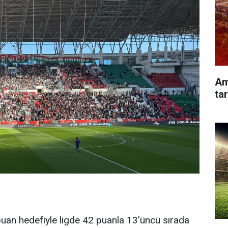
Am
tar
 puan hedefiyle ligde 42 puanla 13’üncü sırada