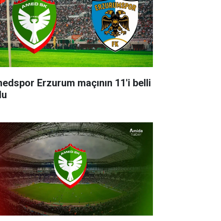
edspor Erzurum maçının 11'i belli
du