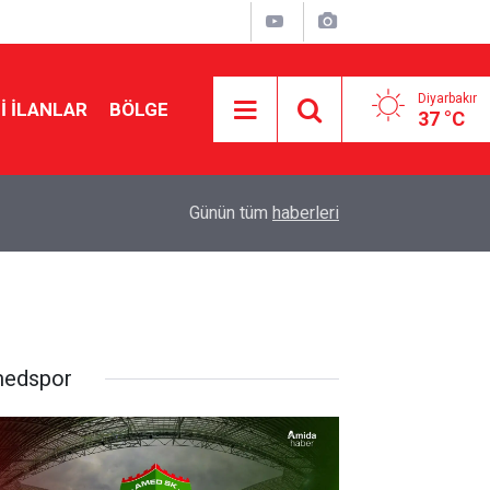
Diyarbakır
I İLANLAR
BÖLGE
37 °C
15:13
Adalet Bakanı: Kayyımlar kalacak, Demirtaş çık
Günün tüm
haberleri
edspor