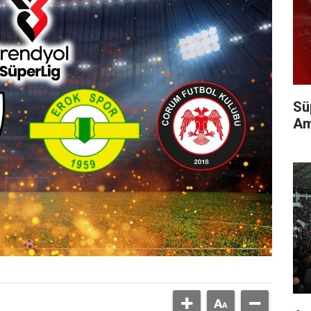
Sü
Am