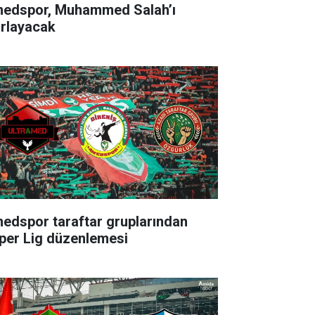
edspor, Muhammed Salah’ı
ırlayacak
edspor taraftar gruplarından
per Lig düzenlemesi