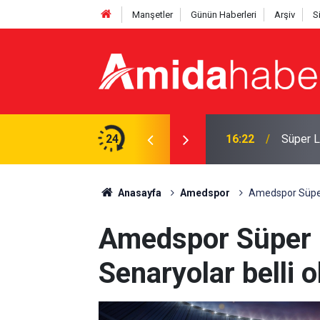
Manşetler
Günün Haberleri
Arşiv
S
'dan dört transfer
24
15:25
Amedspo
Anasayfa
Amedspor
Amedspor Süper 
Amedspor Süper L
Senaryolar belli o