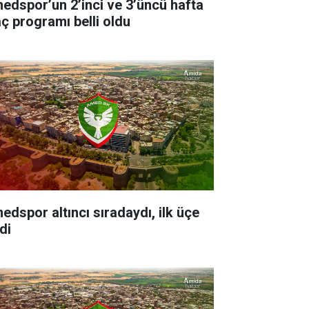
edspor’un 2’inci ve 3’üncü hafta
ç programı belli oldu
edspor altıncı sıradaydı, ilk üçe
di