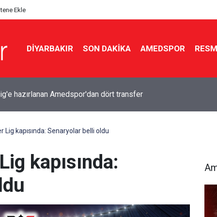
itene Ekle
DIYARBAKIR
SON DAKIKA
AMEDSPOR
RESM
r’un 2’inci ve 3’üncü hafta maç programı belli oldu
Lig kapısında: Senaryolar belli oldu
ig kapısında:
Am
ldu