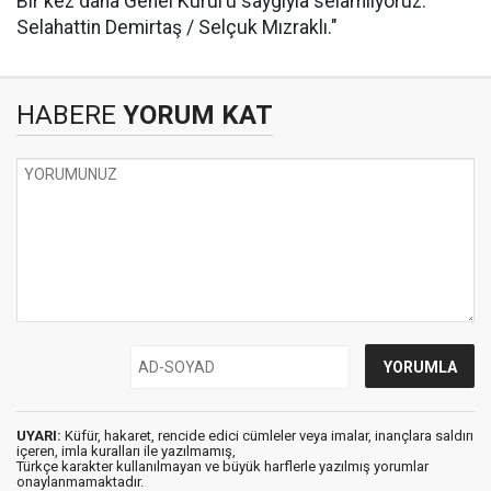
Bir kez daha Genel Kurul’u saygıyla selamlıyoruz.
Selahattin Demirtaş / Selçuk Mızraklı."
HABERE
YORUM KAT
UYARI:
Küfür, hakaret, rencide edici cümleler veya imalar, inançlara saldırı
içeren, imla kuralları ile yazılmamış,
Türkçe karakter kullanılmayan ve büyük harflerle yazılmış yorumlar
onaylanmamaktadır.