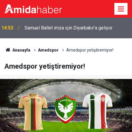
Gaz lambası yağı içen 2 yaşındaki çocuk
14:13
Diyarbakır'a sevk edildi
Anasayfa
Amedspor
Amedspor yetiştiremiyor!
Amedspor yetiştiremiyor!