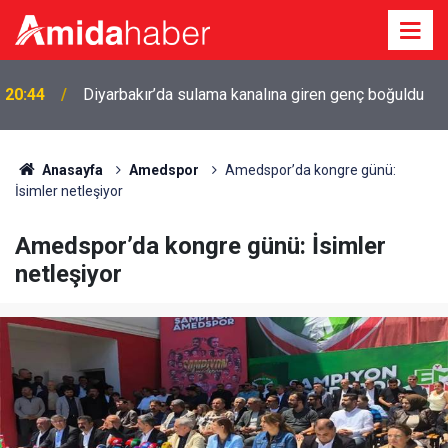
20:15
Cengiz Çandar’dan çerçeve yasa açıklaması
Anasayfa
Amedspor
Amedspor’da kongre günü:
İsimler netleşiyor
Amedspor’da kongre günü: İsimler
netleşiyor