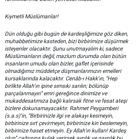
Kıymetli Müslümanlar!
Dün olduğu gibi bugün de kardeşliğimize göz diken,
muhabbetimize kasteden, bizi birbirimize düşürmek
isteyenler olacaktır. Şunu unutmayalım ki, sadece
Müslümanların değil, mazlum durumda olan bütün
insanların umudu olan bizler, gaflet içerisinde
olmadığımız müddetçe düşmanlarımızın emelleri
kursaklarında kalacaktır. Cenâb-ı Hakk’ın, “Hep
birlikte Allah’ın ipine sımsıkı sarılın; bölünüp
parçalanmayın” emri gereğince dinimize ve
mukaddesatımıza bağlı kalırsak fitne ve fesat ateşi
bizlere dokunamayacaktır. Rahmet Peygamberi
(s.a.s)’in, “Birbirinizle ilgi ve alakayı kesmeyin,
birbirinize sırt çevirmeyin, birbirinize kin beslemeyin,
birbirinize haset etmeyin. Ey Allah’ın kulları! Kardeş
olun” çağrısına kulak verirsek ayrılık ve gayrılık bu