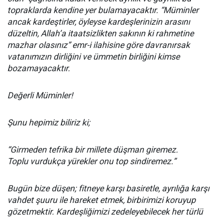
topraklarda kendine yer bulamayacaktır. “Müminler
ancak kardeştirler, öyleyse kardeşlerinizin arasını
düzeltin, Allah’a itaatsizlikten sakının ki rahmetine
mazhar olasınız” emr-i ilahisine göre davranırsak
vatanımızın dirliğini ve ümmetin birliğini kimse
bozamayacaktır.
Değerli Müminler!
Şunu hepimiz biliriz ki;
“Girmeden tefrika bir millete düşman giremez.
Toplu vurdukça yürekler onu top sindiremez.”
Bugün bize düşen; fitneye karşı basiretle, ayrılığa karşı
vahdet şuuru ile hareket etmek, birbirimizi koruyup
gözetmektir. Kardeşliğimizi zedeleyebilecek her türlü