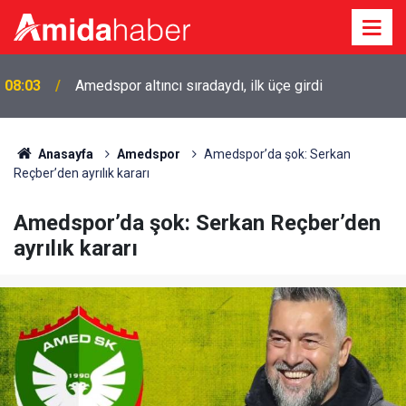
08:03
Amedspor altıncı sıradaydı, ilk üçe girdi
07:24
Diyarbakır’da düğün salonunda kavga: 5 yaralı
Anasayfa
Amedspor
Amedspor’da şok: Serkan
Reçber’den ayrılık kararı
Amedspor’da şok: Serkan Reçber’den
ayrılık kararı