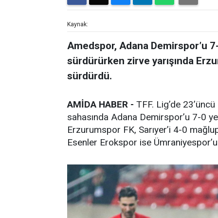
Kaynak:
Amedspor, Adana Demirspor’u 7-0
sürdürürken zirve yarışında Erz
sürdürdü.
AMİDA HABER -
TFF. Lig’de 23’üncü 
sahasında Adana Demirspor’u 7-0 yene
Erzurumspor FK, Sarıyer’i 4-0 mağlup 
Esenler Erokspor ise Ümraniyespor’u 