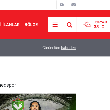
Diyarbakır
I İLANLAR
BÖLGE
38 °C
14:13
Gaz lambası yağı içen 2 yaşındaki çocuk Diyarba
Günün tüm
haberleri
edspor