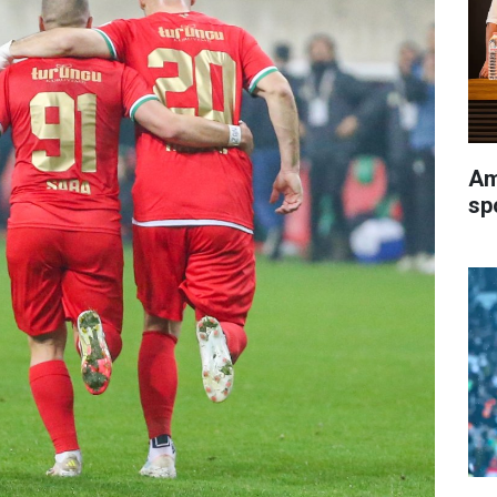
Am
sp