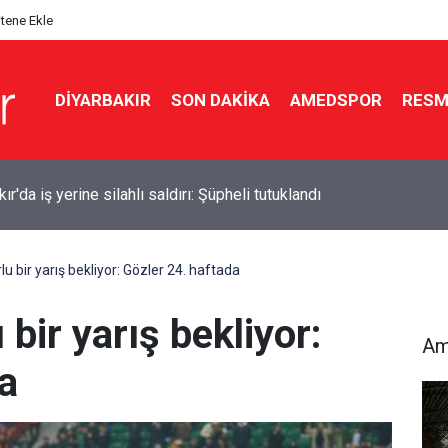
itene Ekle
DIYARBAKIR
SON DAKIKA
AMEDSPOR
RESM
Ballet imza için Diyarbakır’a geliyor
 bir yarış bekliyor: Gözler 24. haftada
bir yarış bekliyor:
Am
a