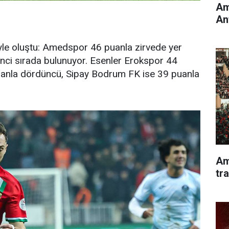
Am
An
yle oluştu: Amedspor 46 puanla zirvede yer
inci sırada bulunuyor. Esenler Erokspor 44
anla dördüncü, Sipay Bodrum FK ise 39 puanla
Am
tr