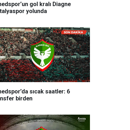
edspor’un gol kralı Diagne
talyaspor yolunda
edspor’da sıcak saatler: 6
ansfer birden