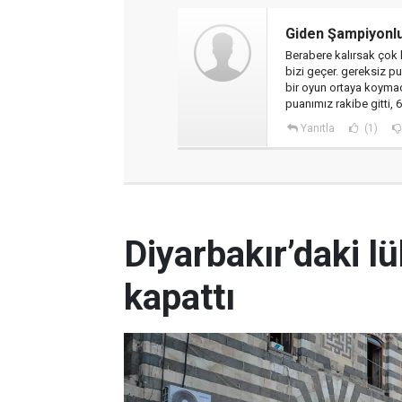
Giden Şampiyonl
Berabere kalırsak çok 
bizi geçer. gereksiz pu
bir oyun ortaya koymad
puanımız rakibe gitti, 6
Yanıtla
(1)
Diyarbakır’daki l
kapattı