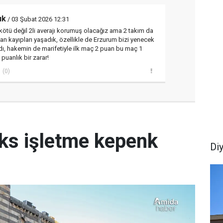
uk
/ 03 Şubat 2026 12:31
kötü değil 2li averajı korumuş olacağız ama 2 takım da
an kayıpları yaşadık, özellikle de Erzurum bizi yenecek
ı, hakemin de marifetiyle ilk maç 2 puan bu maç 1
 puanlık bir zarar!
(0)
üks işletme kepenk
Di