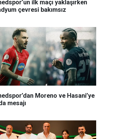
edspor’un ilk maçı yaklaşırken
adyum çevresi bakımsız
edspor’dan Moreno ve Hasani’ye
da mesajı