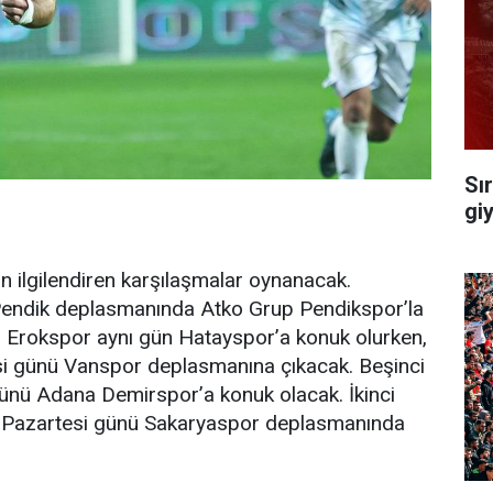
Sı
gi
an ilgilendiren karşılaşmalar oynanacak.
endik deplasmanında Atko Grup Pendikspor’la
r Erokspor aynı gün Hatayspor’a konuk olurken,
i günü Vanspor deplasmanına çıkacak. Beşinci
ünü Adana Demirspor’a konuk olacak. İkinci
t Pazartesi günü Sakaryaspor deplasmanında