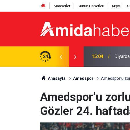
Manşetler
Günün Haberleri
Arşiv
S
dırı: Şüpheli tutuklandı
24
14:53
Samuel 
Anasayfa
Amedspor
Amedspor’u zorlu
Amedspor’u zorlu 
Gözler 24. haftad