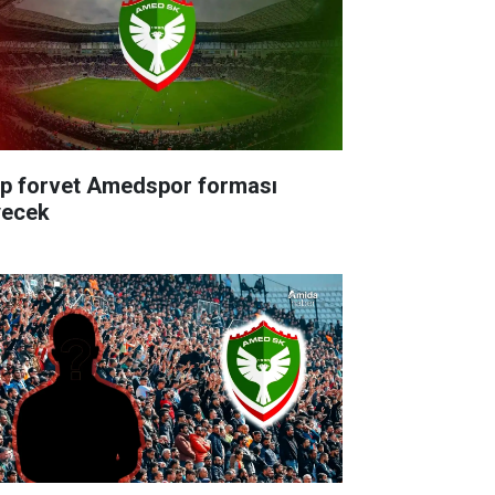
rp forvet Amedspor forması
yecek