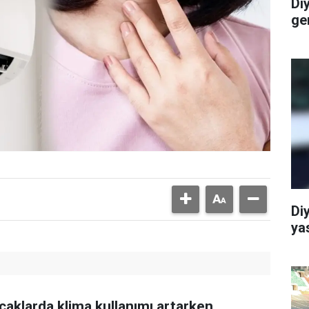
Di
ge
Di
ya
caklarda klima kullanımı artarken,