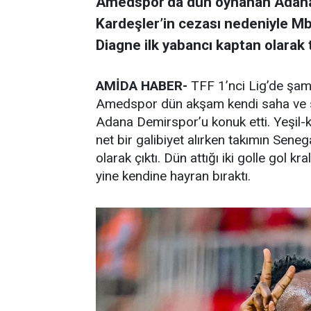
Amedspor’da dün oynanan Adana
Kardeşler’in cezası nedeniyle Mb
Diagne ilk yabancı kaptan olarak 
AMİDA HABER-
TFF 1’nci Lig’de şamp
Amedspor dün akşam kendi saha ve se
Adana Demirspor’u konuk etti. Yeşil-k
net bir galibiyet alırken takımın Sen
olarak çıktı. Dün attığı iki golle gol kr
yine kendine hayran bıraktı.