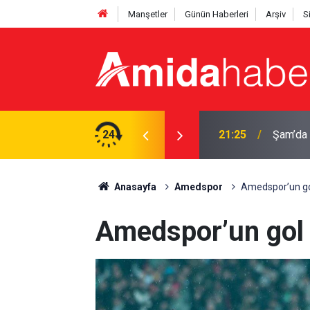
Manşetler
Günün Haberleri
Arşiv
S
ırı: Ölü ve yaralılar var
24
20:44
Diyarba
Anasayfa
Amedspor
Amedspor’un gol 
Amedspor’un gol k