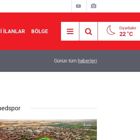
Diyarbakır
I İLANLAR
BÖLGE
22 °C
20:15
Cengiz Çandar’dan çerçeve yasa açıklaması
Günün tüm
haberleri
edspor