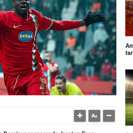
Am
tar