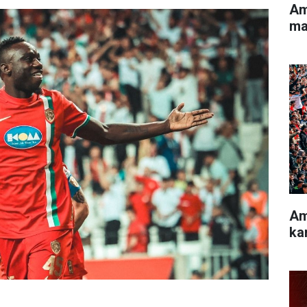
Am
ma
Am
ka