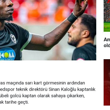
Am
ol
ivas maçında sarı kart görmesinin ardından
dspor teknik direktörü Sinan Kaloğlu kaptanlık
übeli golcü kaptan olarak sahaya çıkarken,
k tarihe geçti.