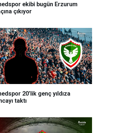
edspor ekibi bugün Erzurum
çına çıkıyor
edspor 20’lik genç yıldıza
ncayı taktı