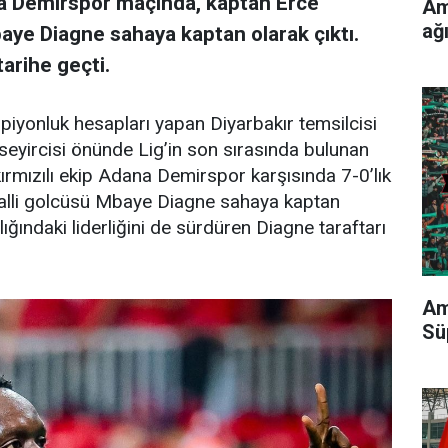
 Demirspor maçında, kaptan Erce
Am
ağ
aye Diagne sahaya kaptan olarak çıktı.
tarihe geçti.
iyonluk hesapları yapan Diyarbakır temsilcisi
yircisi önünde Lig’in son sırasında bulunan
ırmızılı ekip Adana Demirspor karşısında 7-0’lık
egalli golcüsü Mbaye Diagne sahaya kaptan
allığındaki liderliğini de sürdüren Diagne taraftarı
Am
Sü