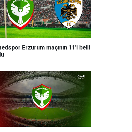
edspor Erzurum maçının 11'i belli
du