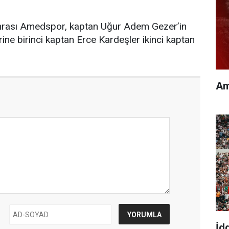
nrası Amedspor, kaptan Uğur Adem Gezer’in
ine birinci kaptan Erce Kardeşler ikinci kaptan
Am
İd