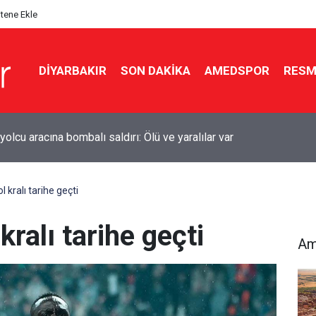
itene Ekle
DIYARBAKIR
SON DAKIKA
AMEDSPOR
RESM
kır’da sulama kanalına giren genç boğuldu
kralı tarihe geçti
ralı tarihe geçti
Am