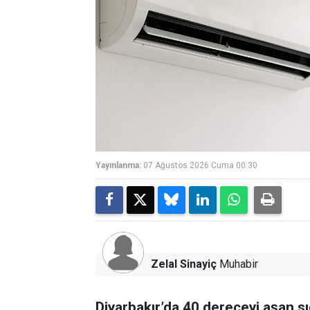
Yayınlanma:
07 Ağustos 2026 Cuma 00:30
Zelal Sinayiç
Muhabir
Diyarbakır’da 40 dereceyi aşan sı