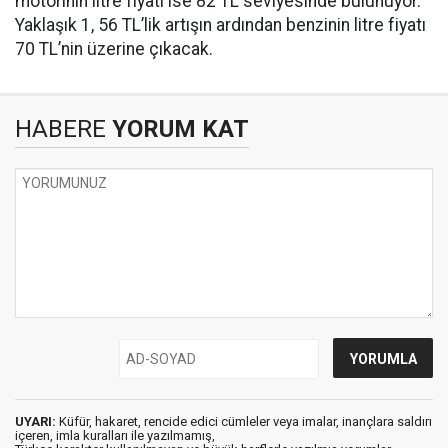
motorinin litre fiyatı ise 82 TL seviyesinde bulunuyor.
Yaklaşık 1, 56 TL’lik artışın ardından benzinin litre fiyatı
70 TL’nin üzerine çıkacak.
HABERE
YORUM KAT
UYARI:
Küfür, hakaret, rencide edici cümleler veya imalar, inançlara saldırı
içeren, imla kuralları ile yazılmamış,