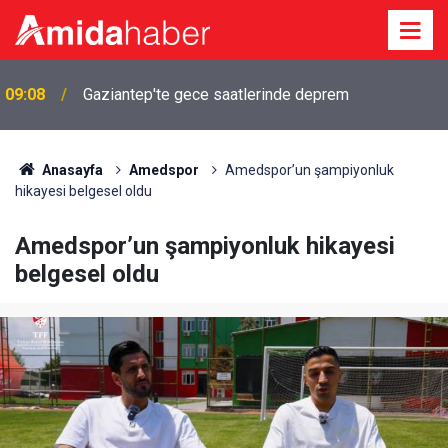
Diyarbakır’da kırmızı ışıkta hayatı değişti: 8 yıldır
02:20
adalet bekliyor
Anasayfa
Amedspor
Amedspor’un şampiyonluk
hikayesi belgesel oldu
Amedspor’un şampiyonluk hikayesi
belgesel oldu