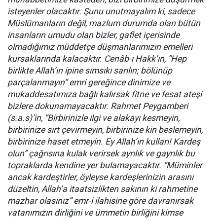
isteyenler olacaktır. Şunu unutmayalım ki, sadece
Müslümanların değil, mazlum durumda olan bütün
insanların umudu olan bizler, gaflet içerisinde
olmadığımız müddetçe düşmanlarımızın emelleri
kursaklarında kalacaktır. Cenâb-ı Hakk’ın, “Hep
birlikte Allah’ın ipine sımsıkı sarılın; bölünüp
parçalanmayın” emri gereğince dinimize ve
mukaddesatımıza bağlı kalırsak fitne ve fesat ateşi
bizlere dokunamayacaktır. Rahmet Peygamberi
(s.a.s)’in, “Birbirinizle ilgi ve alakayı kesmeyin,
birbirinize sırt çevirmeyin, birbirinize kin beslemeyin,
birbirinize haset etmeyin. Ey Allah’ın kulları! Kardeş
olun” çağrısına kulak verirsek ayrılık ve gayrılık bu
topraklarda kendine yer bulamayacaktır. “Müminler
ancak kardeştirler, öyleyse kardeşlerinizin arasını
düzeltin, Allah’a itaatsizlikten sakının ki rahmetine
mazhar olasınız” emr-i ilahisine göre davranırsak
vatanımızın dirliğini ve ümmetin birliğini kimse