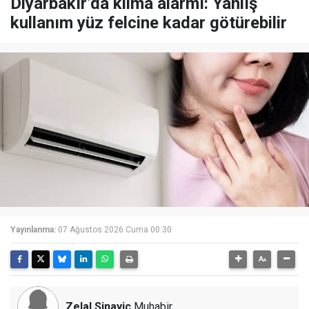
Diyarbakır’da klima alarmı: Yanlış
kullanım yüz felcine kadar götürebilir
Yayınlanma:
07 Ağustos 2026 Cuma 00:30
Zelal Sinayiç
Muhabir