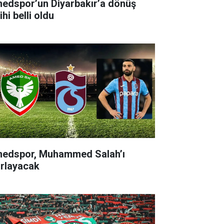
edspor’un Diyarbakır’a dönüş
ihi belli oldu
edspor, Muhammed Salah’ı
ırlayacak