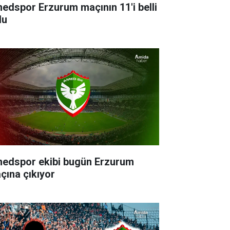
edspor Erzurum maçının 11'i belli
du
edspor ekibi bugün Erzurum
çına çıkıyor