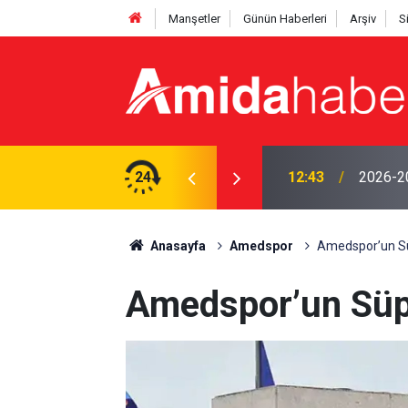
Manşetler
Günün Haberleri
Arşiv
S
imi belli oldu: İşte tüm tatil tarihleri
24
12:19
Diyarba
Anasayfa
Amedspor
Amedspor’un Süpe
Amedspor’un Süper