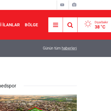
Diyarbakır
I İLANLAR
BÖLGE
38 °C
12:04
Diyarbakır Valisinden ‘sokaklar çetelere emanet’
Günün tüm
haberleri
edspor