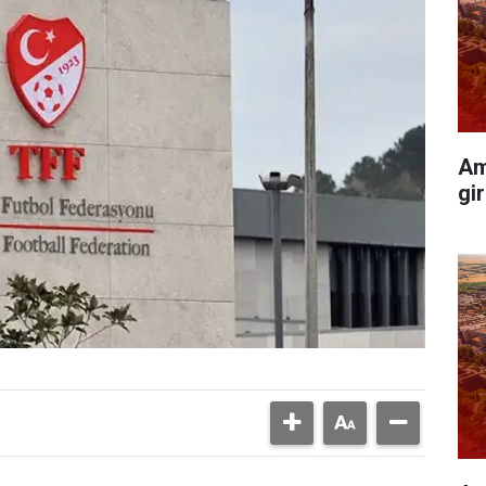
Am
gir