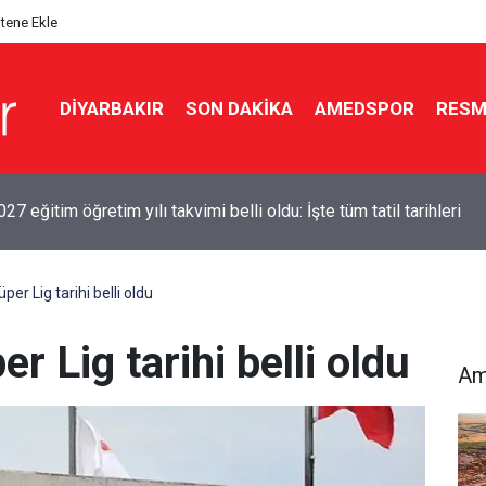
itene Ekle
DIYARBAKIR
SON DAKIKA
AMEDSPOR
RESM
kır-Siverek yolunda kaza: 4 yaralı
r Lig tarihi belli oldu
 Lig tarihi belli oldu
Am