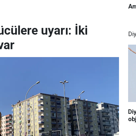
Am
cülere uyarı: İki
Di
var
Di
ob