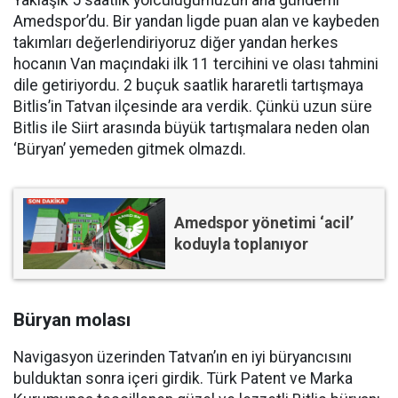
Yaklaşık 5 saatlik yolculuğumuzun ana gündemi
Amedspor’du. Bir yandan ligde puan alan ve kaybeden
takımları değerlendiriyoruz diğer yandan herkes
hocanın Van maçındaki ilk 11 tercihini ve olası tahmini
dile getiriyordu. 2 buçuk saatlik hararetli tartışmaya
Bitlis’in Tatvan ilçesinde ara verdik. Çünkü uzun süre
Bitlis ile Siirt arasında büyük tartışmalara neden olan
‘Büryan’ yemeden gitmek olmazdı.
Amedspor yönetimi ‘acil’
koduyla toplanıyor
Büryan molası
Navigasyon üzerinden Tatvan’ın en iyi büryancısını
bulduktan sonra içeri girdik. Türk Patent ve Marka