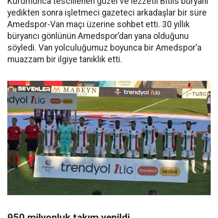
Kurumunca tescillenen güzel ve lezzetli Bitlis büryanı
yedikten sonra işletmeci gazeteci arkadaşlar bir süre
Amedspor-Van maçı üzerine sohbet etti. 30 yıllık
büryancı gönlünün Amedspor’dan yana olduğunu
söyledi. Van yolculuğumuz boyunca bir Amedspor’a
muazzam bir ilgiye tanıklık etti.
950 milyonluk takım yenildi