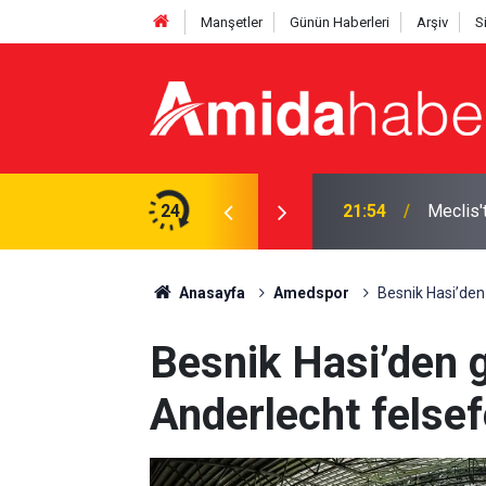
Manşetler
Günün Haberleri
Arşiv
S
izin kullanışlı aletiniz değil'
24
21:18
Elazığ’d
Anasayfa
Amedspor
Besnik Hasi’den 
Besnik Hasi’den g
Anderlecht felsef