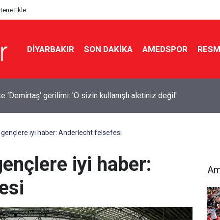
itene Ekle
DIYARBAKIR
SON DAKIKA
AMEDSPOR
RESM
a 14 bin 894 afet konutu ve iş yeri inşa edildi
gençlere iyi haber: Anderlecht felsefesi
ençlere iyi haber:
Am
esi