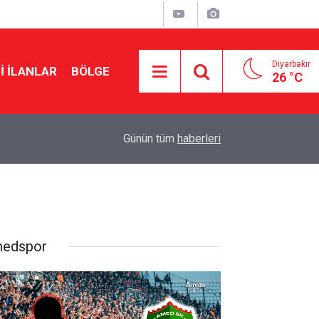
Diyarbakır
I İLANLAR
BÖLGE
26 °C
20:43
Zübeyir Aydar: Kendimi teklifin dışında buldum
Günün tüm
haberleri
edspor