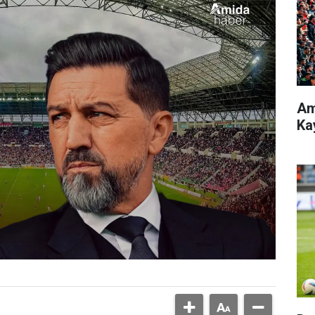
Am
Ka