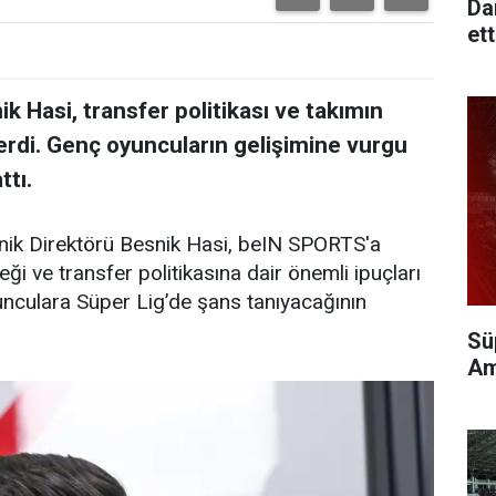
Da
ett
 Hasi, transfer politikası ve takımın
verdi. Genç oyuncuların gelişimine vurgu
ttı.
nik Direktörü Besnik Hasi, beIN SPORTS'a
i ve transfer politikasına dair önemli ipuçları
unculara Süper Lig’de şans tanıyacağının
Sü
Am