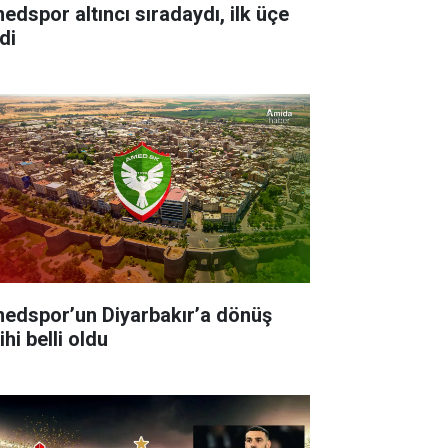
edspor altıncı sıradaydı, ilk üçe
di
edspor’un Diyarbakır’a dönüş
ihi belli oldu