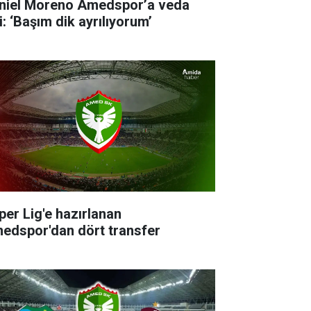
niel Moreno Amedspor’a veda
i: ‘Başım dik ayrılıyorum’
per Lig'e hazırlanan
edspor'dan dört transfer