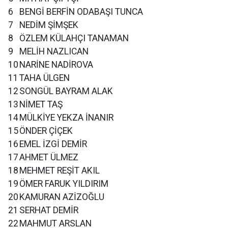
6
BENGİ BERFİN ODABAŞI TUNCA
7
NEDİM ŞİMŞEK
8
ÖZLEM KÜLAHÇI TANAMAN
9
MELİH NAZLICAN
10
NARİNE NADİROVA
11
TAHA ÜLGEN
12
SONGÜL BAYRAM ALAK
13
NİMET TAŞ
14
MÜLKİYE YEKZA İNANIR
15
ÖNDER ÇİÇEK
16
EMEL İZGİ DEMİR
17
AHMET ÜLMEZ
18
MEHMET REŞİT AKIL
19
ÖMER FARUK YILDIRIM
20
KAMURAN AZİZOĞLU
21
SERHAT DEMİR
22
MAHMUT ARSLAN