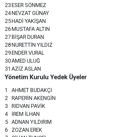
23
ESER SÖNMEZ
24
NEVZAT GÜNAY
25
HADİ YAKİŞAN
26
MUSTAFA ALTIN
27
BİŞAR DURAN
28
NURETTİN YILDIZ
29
ENDER VURAL
30
AMED ULUĞ
31
AZİZ ASLAN
Yönetim Kurulu Yedek Üyeler
1
AHMET BUDAKÇI
2
RAPERİN AKENGİN
3
RIDVAN PAVİK
4
İREM İLHAN
5
ADNAN YILDIRIM
6
ZOZAN EREK