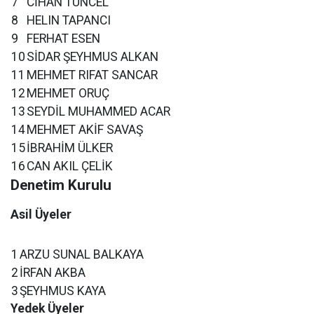
7
CİHAN TUNCEL
8
HELIN TAPANCI
9
FERHAT ESEN
10
SİDAR ŞEYHMUS ALKAN
11
MEHMET RIFAT SANCAR
12
MEHMET ORUÇ
13
SEYDİL MUHAMMED ACAR
14
MEHMET AKİF SAVAŞ
15
İBRAHİM ÜLKER
16
CAN AKIL ÇELİK
Denetim Kurulu
Asil Üyeler
1
ARZU SUNAL BALKAYA
2
İRFAN AKBA
3
ŞEYHMUS KAYA
Yedek Üyeler