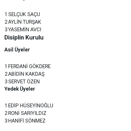
1
SELÇUK SAÇU
2
AYLİN TURŞAK
3
YASEMİN AVCI
Disiplin Kurulu
Asil Üyeler
1
FERDANİ GÖKDERE
2
ABİDİN KAKDAŞ
3
SERVET ÖZEN
Yedek Üyeler
1
EDİP HÜSEYİNOĞLU
2
RONİ SARIYILDIZ
3
HANİFİ SÖNMEZ