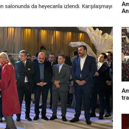
Am
ğün salonunda da heyecanla izlendi. Karşılaşmayı
An
Am
tr