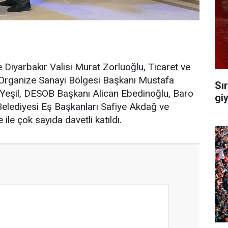
ne Diyarbakır Valisi Murat Zorluoğlu, Ticaret ve
Organize Sanayi Bölgesi Başkanı Mustafa
Sı
 Yeşil, DESOB Başkanı Alican Ebedinoğlu, Baro
gi
Belediyesi Eş Başkanları Safiye Akdağ ve
le çok sayıda davetli katıldı.