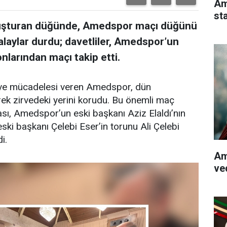
Am
st
 buluşturan düğünde, Amedspor maçı düğünü
laylar durdu; davetliler, Amedspor’un
nlarından maçı takip etti.
irve mücadelesi veren Amedspor, dün
k zirvedeki yerini korudu. Bu önemli maç
ası, Amedspor’un eski başkanı Aziz Elaldı’nın
eski başkanı Çelebi Eser’in torunu Ali Çelebi
i.
Am
ve