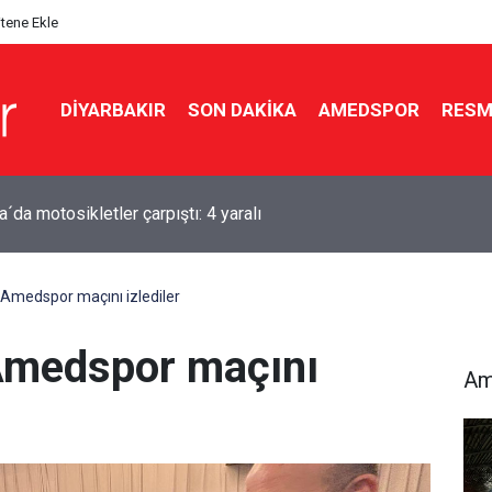
itene Ekle
DIYARBAKIR
SON DAKIKA
AMEDSPOR
RESM
ır'dan pikniğe gelmişlerdi: Fırat Nehri’nde can verdiler
Amedspor maçını izlediler
Amedspor maçını
Am