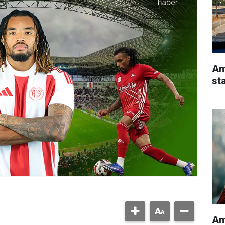
Am
st
Am