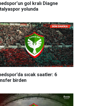
edspor’un gol kralı Diagne
talyaspor yolunda
edspor’da sıcak saatler: 6
ansfer birden