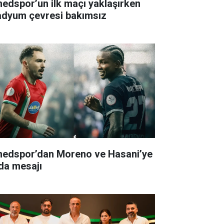
edspor’un ilk maçı yaklaşırken
adyum çevresi bakımsız
edspor’dan Moreno ve Hasani’ye
da mesajı