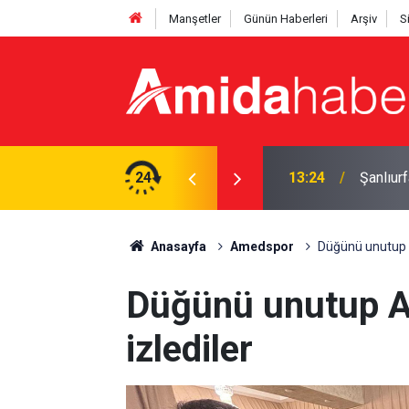
Manşetler
Günün Haberleri
Arşiv
S
ı: 4 yaralı
24
12:43
Diyarbak
Anasayfa
Amedspor
Düğünü unutup 
Düğünü unutup 
izlediler