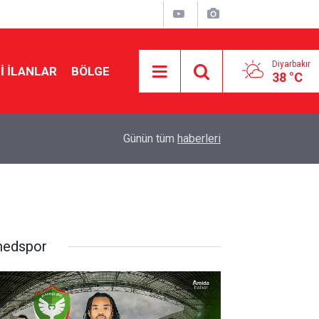
Diyarbakır
I İLANLAR
BÖLGE
38 °C
12:22
Amedspor’un ilk maçı yaklaşırken stadyum çevr
Günün tüm
haberleri
edspor