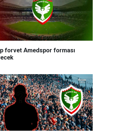
rp forvet Amedspor forması
yecek