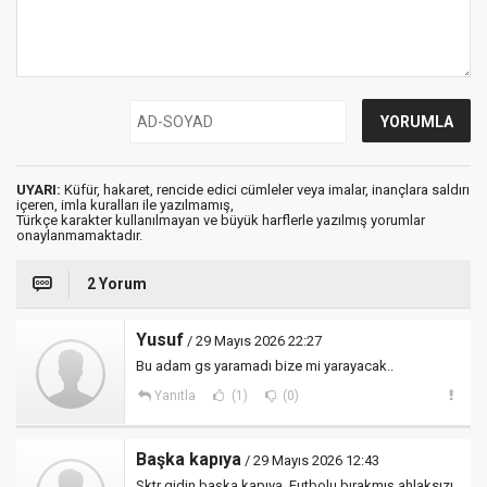
UYARI:
Küfür, hakaret, rencide edici cümleler veya imalar, inançlara saldırı
içeren, imla kuralları ile yazılmamış,
Türkçe karakter kullanılmayan ve büyük harflerle yazılmış yorumlar
onaylanmamaktadır.
2 Yorum
Yusuf
/ 29 Mayıs 2026 22:27
Bu adam gs yaramadı bize mi yarayacak..
Yanıtla
(1)
(0)
Başka kapıya
/ 29 Mayıs 2026 12:43
Sktr gidin başka kapıya. Futbolu bırakmış ahlaksızı