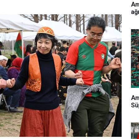
Am
ağ
Am
Sü