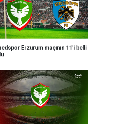
edspor Erzurum maçının 11'i belli
du