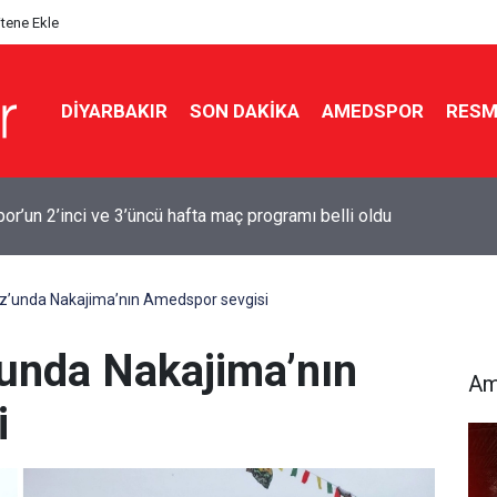
itene Ekle
DIYARBAKIR
SON DAKIKA
AMEDSPOR
RESM
Bakanı: Kayyımlar kalacak, Demirtaş çıkamayacak
’unda Nakajima’nın Amedspor sevgisi
unda Nakajima’nın
Am
i