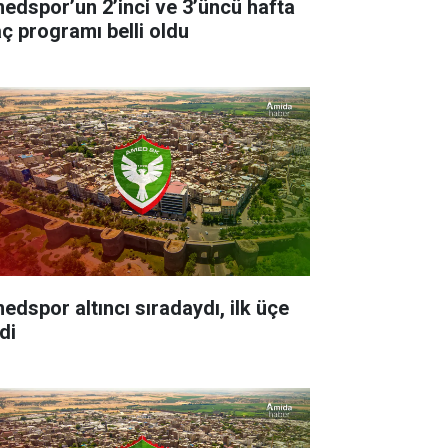
edspor’un 2’inci ve 3’üncü hafta
ç programı belli oldu
edspor altıncı sıradaydı, ilk üçe
di