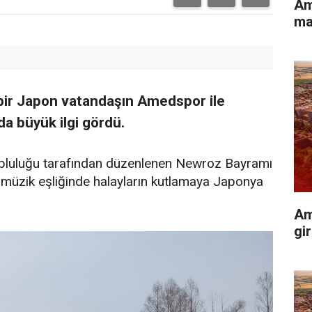
Am
ma
bir Japon vatandaşın Amedspor ile
da büyük ilgi gördü.
pluluğu tarafından düzenlenen Newroz Bayramı
tçe müzik eşliğinde halayların kutlamaya Japonya
Am
gir