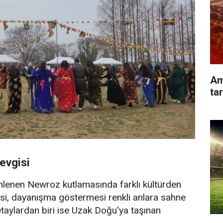
Am
tar
evgisi
nlenen Newroz kutlamasında farklı kültürden
esi, dayanışma göstermesi renkli anlara sahne
etaylardan biri ise Uzak Doğu'ya taşınan