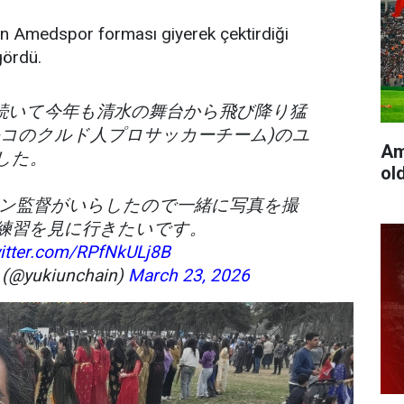
un Amedspor forması giyerek çektirdiği
gördü.
続いて今年も清水の舞台から飛び降り猛
ルコのクルド人プロサッカーチーム)のユ
Am
した。
ol
ィン監督がいらしたので一緒に写真を撮
練習を見に行きたいです。
witter.com/RPfNkULj8B
@yukiunchain)
March 23, 2026