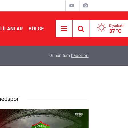
Diyarbakır
I İLANLAR
BÖLGE
37 °C
14:45
Diyarbakır’da yeşil arıkuşunun avı objektife yans
Günün tüm
haberleri
edspor