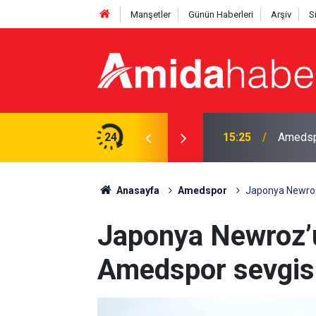
Manşetler
Günün Haberleri
Arşiv
S
fta maç programı belli oldu
24
15:13
Adalet 
Anasayfa
Amedspor
Japonya Newroz
Japonya Newroz’
Amedspor sevgis