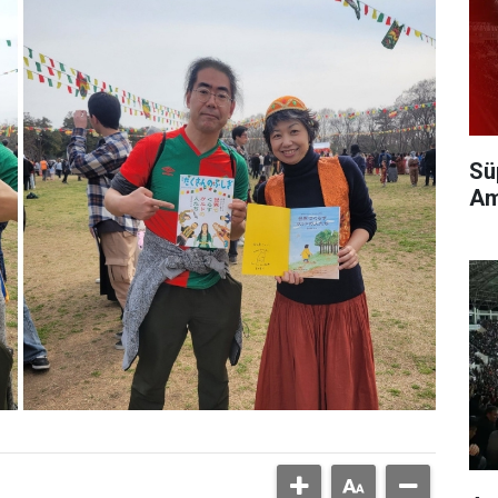
Sü
Am