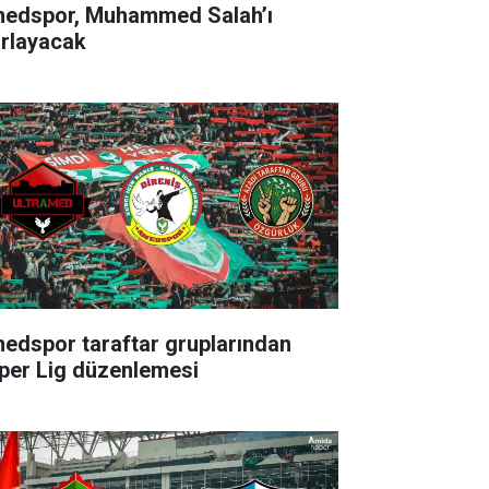
edspor, Muhammed Salah’ı
ırlayacak
edspor taraftar gruplarından
per Lig düzenlemesi