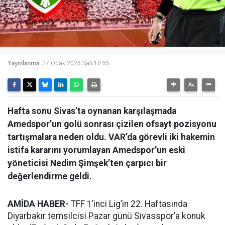
Yayınlanma:
27 Ocak 2026 Salı 10:55
Hafta sonu Sivas’ta oynanan karşılaşmada
Amedspor’un golü sonrası çizilen ofsayt pozisyonu
tartışmalara neden oldu. VAR’da görevli iki hakemin
istifa kararını yorumlayan Amedspor’un eski
yöneticisi Nedim Şimşek’ten çarpıcı bir
değerlendirme geldi.
AMİDA HABER-
TFF 1’inci Lig’in 22. Haftasında
Diyarbakır temsilcisi Pazar günü Sivasspor’a konuk