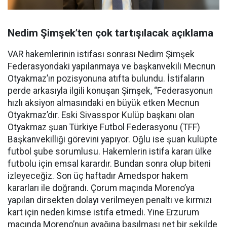
Nedim Şimşek’ten çok tartışılacak açıklama
VAR hakemlerinin istifası sonrası Nedim Şimşek
Federasyondaki yapılanmaya ve başkanvekili Mecnun
Otyakmaz’ın pozisyonuna atıfta bulundu. İstifaların
perde arkasıyla ilgili konuşan Şimşek, “Federasyonun
hızlı aksiyon almasındaki en büyük etken Mecnun
Otyakmaz’dır. Eski Sivasspor Kulüp başkanı olan
Otyakmaz şuan Türkiye Futbol Federasyonu (TFF)
Başkanvekilliği görevini yapıyor. Oğlu ise şuan kulüpte
futbol şube sorumlusu. Hakemlerin istifa kararı ülke
futbolu için emsal karardır. Bundan sonra olup biteni
izleyeceğiz. Son üç haftadır Amedspor hakem
kararları ile doğrandı. Çorum maçında Moreno’ya
yapılan dirsekten dolayı verilmeyen penaltı ve kırmızı
kart için neden kimse istifa etmedi. Yine Erzurum
maçında Moreno’nun ayağına basılması net bir şekilde