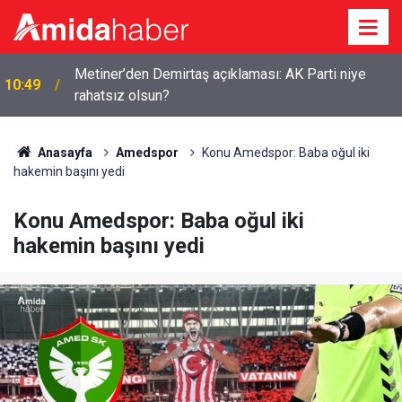
09:52
Diyarbakır’da dağ keçileri sürü halinde görüldü
Anasayfa
Amedspor
Konu Amedspor: Baba oğul iki
hakemin başını yedi
Konu Amedspor: Baba oğul iki
hakemin başını yedi