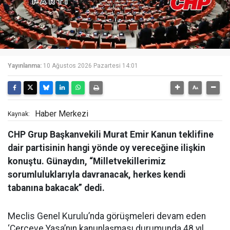
Yayınlanma:
10 Ağustos 2026 Pazartesi 14:01
Haber Merkezi
Kaynak:
CHP Grup Başkanvekili Murat Emir Kanun teklifine
dair partisinin hangi yönde oy vereceğine ilişkin
konuştu. Günaydın, “Milletvekillerimiz
sorumluluklarıyla davranacak, herkes kendi
tabanına bakacak” dedi.
Meclis Genel Kurulu’nda görüşmeleri devam eden
‘Çerçeve Yasa’nın kanunlaşması durumunda 48 yıl