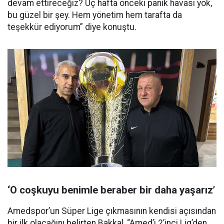
devam ettireceğiz? Üç hafta önceki panik havası yok,
bu güzel bir şey. Hem yönetim hem tarafta da
teşekkür ediyorum” diye konuştu.
‘O coşkuyu benimle beraber bir daha yaşarız’
Amedspor’un Süper Lige çıkmasının kendisi açısından
bir ilk olacağını belirten Bakkal, “Amed’i 2’inci Lig’den