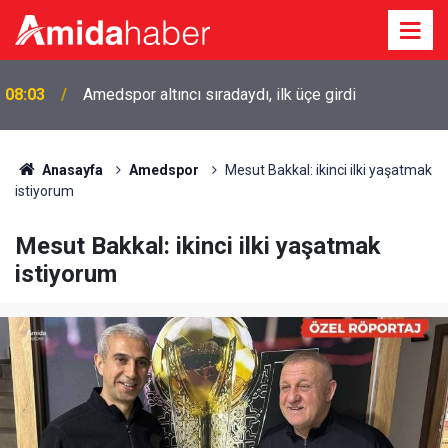
07:24
Diyarbakır’da düğün salonunda kavga: 5 yaralı
Anasayfa
Amedspor
Mesut Bakkal: ikinci ilki yaşatmak
istiyorum
Mesut Bakkal: ikinci ilki yaşatmak
istiyorum