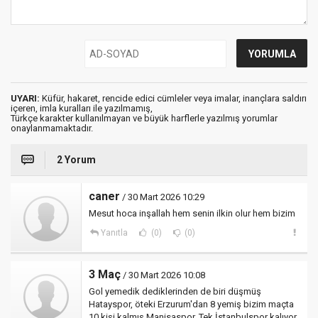
UYARI:
Küfür, hakaret, rencide edici cümleler veya imalar, inançlara saldırı
içeren, imla kuralları ile yazılmamış,
Türkçe karakter kullanılmayan ve büyük harflerle yazılmış yorumlar
onaylanmamaktadır.
2 Yorum
caner
/ 30 Mart 2026 10:29
Mesut hoca inşallah hem senin ilkin olur hem bizim
Yanıtla
(0)
(0)
3 Maç
/ 30 Mart 2026 10:08
Gol yemedik dediklerinden de biri düşmüş
Hatayspor, öteki Erzurum'dan 8 yemiş bizim maçta
10 kişi kalmış Manisaspor. Tek İstanbulspor kalıyor