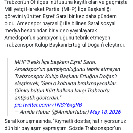
Trabzon’un Of ilçesi nüfusuna kayıtlı olan ve geçmişte
Milliyetçi Hareket Partisi (MHP) İlçe Başkanlığı
görevini yürüten Eşref Saral bir kez daha gündem
oldu. Amedspor hayranlığı ile bilinen Saral sosyal
medya hesabından bir video yayınlayarak
Amedspor’un şampiyonluğunu tebrik etmeyen
Trabzonspor Kulüp Başkanı Ertuğrul Doğan’ı eleştirdi.
MHP’li eski İlçe başkanı Eşref Saral,
Amedspor’un şampiyonluğunu tebrik etmeyen
Trabzonspor Kulüp Başkanı Ertuğrul Doğan’ı
eleştirerek, “Seni o koltukta bırakmayacaklar.
Çünkü bütün Kürt halkına karşı Trabzon'u
antipatik gösterdin."
pic.twitter.com/vTNSY6xgRB
— Amida Haber (@AmidaHaber)
May 18, 2026
Saral konuşmasında, “Kıymetli dostlar, hatırlıyorsunuz
dün bir paylaşım yapmıştım. Sözde Trabzonspor'un