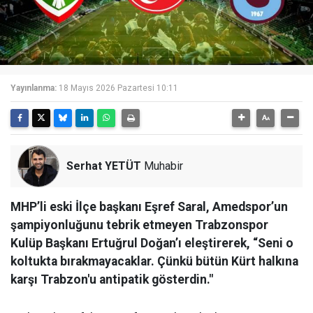
Yayınlanma:
18 Mayıs 2026 Pazartesi 10:11
Serhat YETÜT
Muhabir
MHP’li eski İlçe başkanı Eşref Saral, Amedspor’un
şampiyonluğunu tebrik etmeyen Trabzonspor
Kulüp Başkanı Ertuğrul Doğan’ı eleştirerek, “Seni o
koltukta bırakmayacaklar. Çünkü bütün Kürt halkına
karşı Trabzon'u antipatik gösterdin."