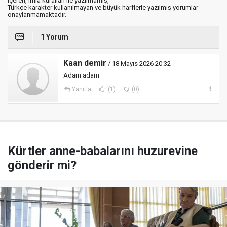
içeren, imla kuralları ile yazılmamış,
Türkçe karakter kullanılmayan ve büyük harflerle yazılmış yorumlar
onaylanmamaktadır.
1 Yorum
Kaan demir
/ 18 Mayıs 2026 20:32
Adam adam
Yanıtla
(1)
(0)
Kürtler anne-babalarını huzurevine
gönderir mi?