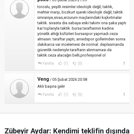
toroslu, yeşilli resimler ideolojik değil, taktik,
mehter marşı, bozkurt işareti ideolojik değil, taktik
ümraniye,sivas,erzurum maçlarındaki kışkırtmalar
taktik. sivasta dia sabaya eski takımı ona şaka yaptı
kar toplarıyla taktik. bursa taraftarının kadına
yönelik attığı küfürleri bursaspor yapmadı ceza
almasın. taraftar yaptı, amedspor gollerinden sonra
dakikarca var incelemesi de normal. deplasmanda
güvenlik nedeniyle taraftarın alınmaması da
taktik.ceza alacağın belli,profesyonel ol
Yanıtla
(1)
(0)
Veng
/ 05 Şubat 2026 20:58
Aklı başına gelir
Yanıtla
(1)
(5)
Zübeyir Aydar: Kendimi teklifin dışında