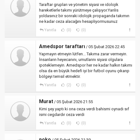
Taraftar grupları ve yönetim siyasi ve idolojik
hareketlerle takımı yürütmeye çalışıyor.Yanlis
yoldasınız bir sonraki idolojik propaganda takımın
ne kadar ceza alacağını hesapliyormusunuz
Yanıtla
(0)
(0)
Amedspor taraftarı
/ 05 Şubat 2026 22:45
Yapmayın etmeyin lütfen... Takıma zarar vermeyin.
İnsanların heyecanını, umutlarını siyasi olgulara
ipoteklemeyin. Amedspor her ne kadar halkın takımı
olsa da en büyük hedefi iyi bir futbol oyunu çıkarıp
bölgeyi temsil etmektir.
Yanıtla
(2)
(0)
Murat
/ 05 Şubat 2026 21:55
Kimi şey yaptı ki ona ceza verdi bahismi oynadı sıf
ismi cegdardır ceza verdi
Yanıtla
(0)
(0)
poko
/ 05 Şubat 2026 21:39