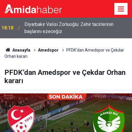
Diyarbakır Valisi Zorluoğlu: Zehir tacirlerinin
18:18
başlarını ezeceğiz
Mardinspor ve Vanspor maçları TRT Kurdî’de
17:36
yayınlanacak
Anasayfa
Amedspor
PFDK’dan Amedspor ve Çekdar
Orhan kararı
PFDK’dan Amedspor ve Çekdar Orhan
kararı