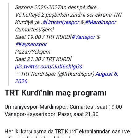
Sezona 2026-2027an dest pê dike..
Vê hefteyê 2 pêşbirkên zindî li ser ekrana TRT
Kurdîyê ye..
#Ümraniyespor
&
#Mardinspor
Cumartesi/Şemî
Saet 19.00 / TRT KURDÎ
#Vanspor
&
#Kayserispor
Pazar/Yekşem
Saet 21.30 / TRT KURDÎ
pic.twitter.com/JuX6chlgGs
— TRT Kurdî Spor (@trtkurdispor)
August 6,
2026
TRT Kurdî’nin maç programı
Ümraniyespor-Mardinspor: Cumartesi, saat 19.00
Vanspor-Kayserispor: Pazar, saat 21.30
Her iki karşılaşma da TRT Kurdî ekranlarından canlı ve