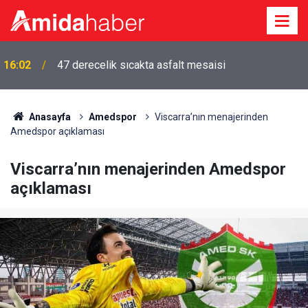
16:02
47 derecelik sıcakta asfalt mesaisi
15:46
Amedspor’un gol kralı Diagne Antalyaspor yolunda
Anasayfa
Amedspor
Viscarra’nın menajerinden
Amedspor açıklaması
Viscarra’nın menajerinden Amedspor
açıklaması