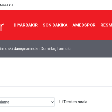
itene Ekle
DIYARBAKIR
SON DAKIKA
AMEDSPOR
RESM
’ın eski danışmanından Demirtaş formülü
a tünel göçüğü: 2 işçi hayatını kaybetti
Tersten sırala