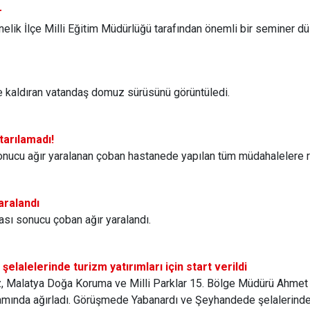
r
nelik İlçe Milli Eğitim Müdürlüğü tarafından önemli bir seminer d
e kaldıran vatandaş domuz sürüsünü görüntüledi.
tarılamadı!
sonucu ağır yaralanan çoban hastanede yapılan tüm müdahalelere 
aralandı
ası sonucu çoban ağır yaralandı.
lalelerinde turizm yatırımları için start verildi
z, Malatya Doğa Koruma ve Milli Parklar 15. Bölge Müdürü Ahmet 
amında ağırladı. Görüşmede Yabanardı ve Şeyhandede şelalerinde y