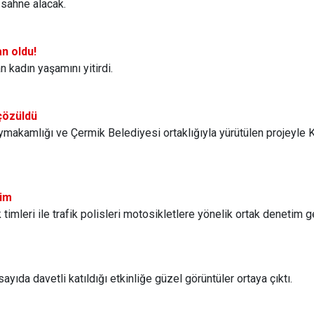
n sahne alacak.
an oldu!
n kadın yaşamını yitirdi.
çözüldü
ymakamlığı ve Çermik Belediyesi ortaklığıyla yürütülen projeyl
tim
 timleri ile trafik polisleri motosikletlere yönelik ortak denetim g
ıda davetli katıldığı etkinliğe güzel görüntüler ortaya çıktı.