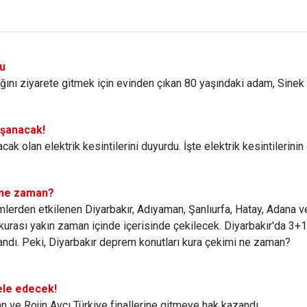
du
ığını ziyarete gitmek için evinden çıkan 80 yaşındaki adam, Sinek
yaşanacak!
ak olan elektrik kesintilerini duyurdu. İşte elektrik kesintilerinin
 ne zaman?
erden etkilenen Diyarbakır, Adıyaman, Şanlıurfa, Hatay, Adana ve
 kurası yakın zaman içinde içerisinde çekilecek. Diyarbakır'da 3+1
andı. Peki, Diyarbakır deprem konutları kura çekimi ne zaman?
ele edecek!
 ve Rojin Avcı Türkiye finallerine gitmeye hak kazandı.