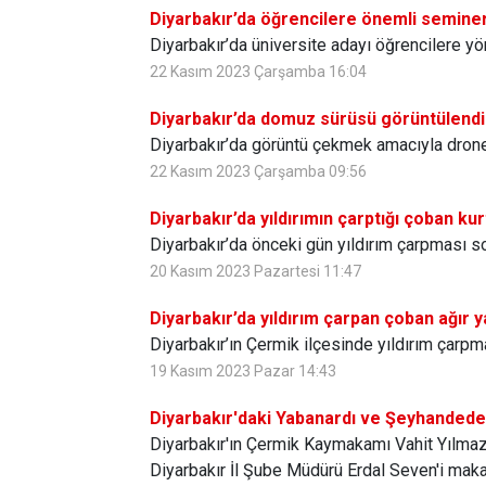
Diyarbakır’da öğrencilere önemli semine
Diyarbakır’da üniversite adayı öğrencilere yö
22 Kasım 2023 Çarşamba 16:04
Diyarbakır’da domuz sürüsü görüntülendi
Diyarbakır’da görüntü çekmek amacıyla dron
22 Kasım 2023 Çarşamba 09:56
Diyarbakır’da yıldırımın çarptığı çoban kur
Diyarbakır’da önceki gün yıldırım çarpması 
20 Kasım 2023 Pazartesi 11:47
Diyarbakır’da yıldırım çarpan çoban ağır y
Diyarbakır’ın Çermik ilçesinde yıldırım çarpm
19 Kasım 2023 Pazar 14:43
Diyarbakır'daki Yabanardı ve Şeyhandede şe
Diyarbakır'ın Çermik Kaymakamı Vahit Yılma
Diyarbakır İl Şube Müdürü Erdal Seven'i mak