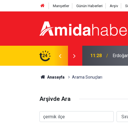
Manşetler
Günün Haberleri
Arşiv
S
11:28
Erdoğan
24
11:17
Adana'd
Anasayfa
Arama Sonuçları
Arşivde Ara