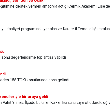
aşladı, Son Gün 30 Ocak!
eğitimine destek vermek amacıyla açtığı Çermik Akademi Lise’de 
yılı faaliyet programında yer alan ve Karate İl Temsilciliği taraf
usu
Yılsonu değerlendirme toplantısı’ yapıldı.
indi
 eden 158 TOKİ konutlarında sona gelindi.
ncileriyle bir araya geldi
 Vahit Yılmaz İlçede bulunan Kur-an kursunu ziyaret ederek, öğren