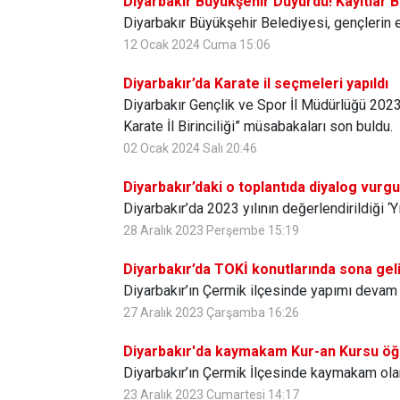
Diyarbakır Büyükşehir Duyurdu! Kayıtlar B
Diyarbakır Büyükşehir Belediyesi, gençlerin 
12 Ocak 2024 Cuma 15:06
Diyarbakır’da Karate il seçmeleri yapıldı
Diyarbakır Gençlik ve Spor İl Müdürlüğü 2023 
Karate İl Birinciliği” müsabakaları son buldu.
02 Ocak 2024 Salı 20:46
Diyarbakır’daki o toplantıda diyalog vurg
Diyarbakır’da 2023 yılının değerlendirildiği ‘
28 Aralık 2023 Perşembe 15:19
Diyarbakır’da TOKİ konutlarında sona gel
Diyarbakır’ın Çermik ilçesinde yapımı devam
27 Aralık 2023 Çarşamba 16:26
Diyarbakır'da kaymakam Kur-an Kursu öğre
Diyarbakır’ın Çermik İlçesinde kaymakam olan
23 Aralık 2023 Cumartesi 14:17