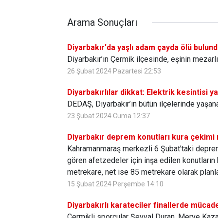
Arama Sonuçları
Diyarbakır'da yaşlı adam çayda ölü bulun
Diyarbakır’ın Çermik ilçesinde, eşinin mezarl
26 Şubat 2024 Pazartesi 22:53
Diyarbakırlılar dikkat: Elektrik kesintisi 
DEDAŞ, Diyarbakır’ın bütün ilçelerinde yaşanac
23 Şubat 2024 Cuma 12:37
Diyarbakır deprem konutları kura çekimi
Kahramanmaraş merkezli 6 Şubat'taki depreml
gören afetzedeler için inşa edilen konutların
metrekare, net ise 85 metrekare olarak planl
15 Şubat 2024 Perşembe 14:10
Diyarbakırlı karateciler finallerde mücad
Çermikli sporcular Şevval Duran, Merve Kazan