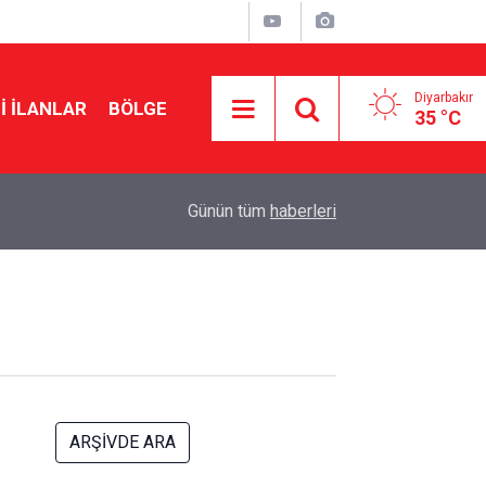
Diyarbakır
I İLANLAR
BÖLGE
35 °C
10:47
İndirimden üç gün sonra zam geldi
Günün tüm
haberleri
ARŞİVDE ARA