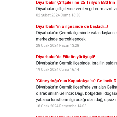
Diyarbakır Çiftçilerine 25 Trilyon 680 Bi
Diyarbakır çiftçilerine verilen gübre-mazot ve
02 Şubat 2024 Cuma 16:38
Diyarbakır’ın o ilçesinde de başladı...!
Diyarbakır’ın Çermik ilçesinde vatandaşların r
merkezinde gerçekleşecek.
28 Ocak 2024 Pazar 13:28
Diyarbakır’da Filistin yürüyüşü!
Diyarbakır’ın Çermik ilçesinde, İsrail'in saldı
19 Ocak 2024 Cuma 16:14
‘Güneydoğu'nun Kapadokya'sı’: Gelincik D
Diyarbakır'ın Çermik İlçesi'nde yer alan Gelin
olarak anılan Gelincik Dağı, bölgedeki doğasev
yabancı turistlerin ilgi odağı olan dağ, eşsiz
18 Ocak 2024 Perşembe 14:03