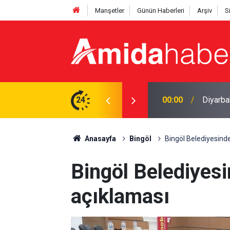
Manşetler
Günün Haberleri
Arşiv
S
ştı, hastanede öldü
24
23:09
Amedspo
Anasayfa
Bingöl
Bingöl Belediyesind
Bingöl Belediyes
açıklaması