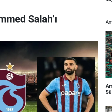
mmed Salah’ı
Am
Am
Sü