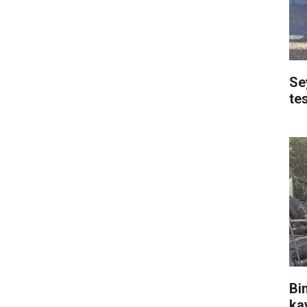
Se
te
Bin
ka