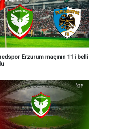
edspor Erzurum maçının 11'i belli
du