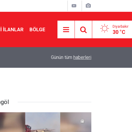
Diyarbakır
I İLANLAR
BÖLGE
30 °C
22:12
Demirtaş'a siyasi yasak gelecek mi? DEM'li veki
Günün tüm
haberleri
ngöl