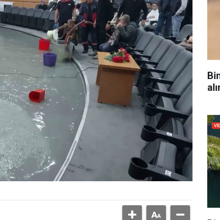
Bi
alı