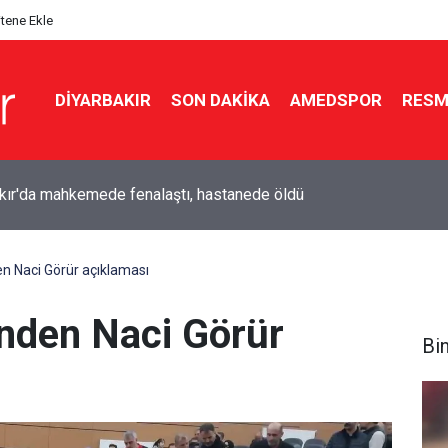
itene Ekle
DIYARBAKIR
SON DAKIKA
AMEDSPOR
RESM
r taraftar gruplarından Süper Lig düzenlemesi
en Naci Görür açıklaması
inden Naci Görür
Bi