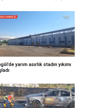
ngöl'de yarım asırlık stadın yıkımı
şladı