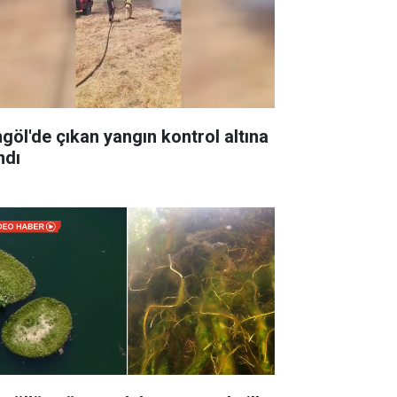
ngöl'de çıkan yangın kontrol altına
ndı