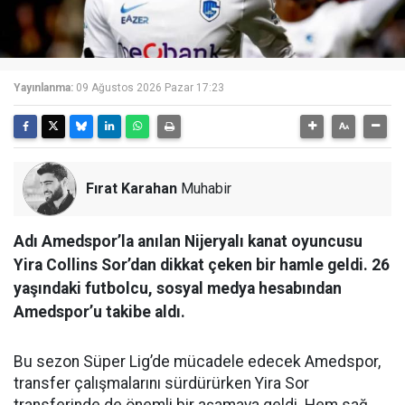
Yayınlanma:
09 Ağustos 2026 Pazar 17:23
Fırat Karahan
Muhabir
Adı Amedspor’la anılan Nijeryalı kanat oyuncusu
Yira Collins Sor’dan dikkat çeken bir hamle geldi. 26
yaşındaki futbolcu, sosyal medya hesabından
Amedspor’u takibe aldı.
Bu sezon Süper Lig’de mücadele edecek Amedspor,
transfer çalışmalarını sürdürürken Yira Sor
transferinde de önemli bir aşamaya geldi. Hem sağ