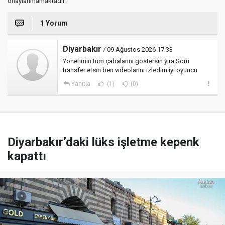
onaylanmamaktadır.
1 Yorum
Diyarbakır
/ 09 Ağustos 2026 17:33
Yönetimin tüm çabalarını göstersin yira Soru
transfer etsin ben videolarını izledim iyi oyuncu
Yanıtla
(1)
(0)
Diyarbakır’daki lüks işletme kepenk
kapattı