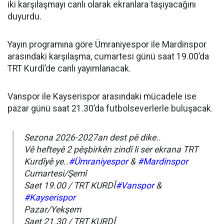
iki karşılaşmayı canlı olarak ekranlara taşıyacağını
duyurdu.
Yayın programına göre Ümraniyespor ile Mardinspor
arasındaki karşılaşma, cumartesi günü saat 19.00’da
TRT Kurdî’de canlı yayımlanacak.
Vanspor ile Kayserispor arasındaki mücadele ise
pazar günü saat 21.30’da futbolseverlerle buluşacak.
Sezona 2026-2027an dest pê dike..
Vê hefteyê 2 pêşbirkên zindî li ser ekrana TRT
Kurdîyê ye..
#Ümraniyespor
&
#Mardinspor
Cumartesi/Şemî
Saet 19.00 / TRT KURDÎ
#Vanspor
&
#Kayserispor
Pazar/Yekşem
Saet 21.30 / TRT KURDÎ