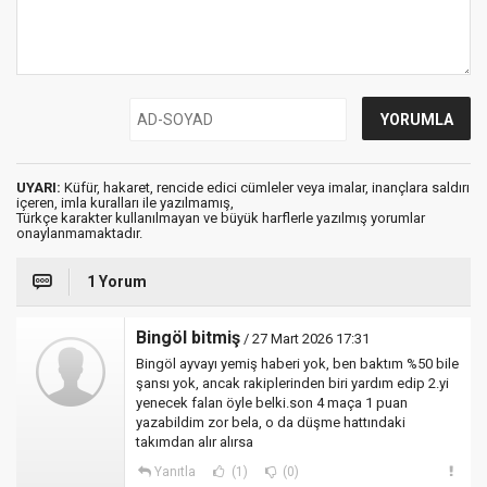
UYARI:
Küfür, hakaret, rencide edici cümleler veya imalar, inançlara saldırı
içeren, imla kuralları ile yazılmamış,
Türkçe karakter kullanılmayan ve büyük harflerle yazılmış yorumlar
onaylanmamaktadır.
1 Yorum
Bingöl bitmiş
/ 27 Mart 2026 17:31
Bingöl ayvayı yemiş haberi yok, ben baktım %50 bile
şansı yok, ancak rakiplerinden biri yardım edip 2.yi
yenecek falan öyle belki.son 4 maça 1 puan
yazabildim zor bela, o da düşme hattındaki
takımdan alır alırsa
Yanıtla
(1)
(0)