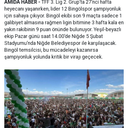
AMİDA HABER -
TFF 3. Lig 2. Grup’ta 27’nci hafta
heyecanı yaşanırken, lider 12 Bingölspor şampiyonluk
için sahaya çıkıyor. Bingöl ekibi son 9 maçta sadece 1
galibiyet almasına rağmen ligin bitimine 3 hafta kala en
yakın rakibinin 9 puan önünde bulunuyor. Yeşil-beyazlı
ekip Pazar günü saat 14.00’de Niğde 5 Şubat
Stadyumu’nda Niğde Belediyespor ile karşılaşacak.
Bingöl temsilcisi, bu mücadeleyi kazanırsa
şampiyonluk yolunda kritik bir virajı geçecek.