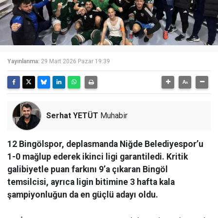
Yayınlanma:
29 Mart 2026 Pazar 19:39
Serhat YETÜT
Muhabir
12 Bingölspor, deplasmanda Niğde Belediyespor’u
1-0 mağlup ederek ikinci ligi garantiledi. Kritik
galibiyetle puan farkını 9’a çıkaran Bingöl
temsilcisi, ayrıca ligin bitimine 3 hafta kala
şampiyonluğun da en güçlü adayı oldu.