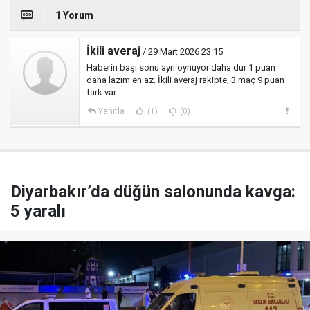
1 Yorum
İkili averaj
/ 29 Mart 2026 23:15
Haberin başı sonu ayrı oynuyor daha dur 1 puan
daha lazım en az. İkili averaj rakipte, 3 maç 9 puan
fark var.
Yanıtla
(1)
(0)
Diyarbakır’da düğün salonunda kavga:
5 yaralı