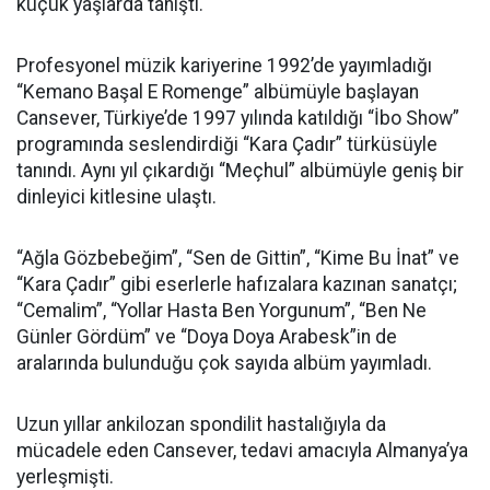
küçük yaşlarda tanıştı.
Profesyonel müzik kariyerine 1992’de yayımladığı
“Kemano Başal E Romenge” albümüyle başlayan
Cansever, Türkiye’de 1997 yılında katıldığı “İbo Show”
programında seslendirdiği “Kara Çadır” türküsüyle
tanındı. Aynı yıl çıkardığı “Meçhul” albümüyle geniş bir
dinleyici kitlesine ulaştı.
“Ağla Gözbebeğim”, “Sen de Gittin”, “Kime Bu İnat” ve
“Kara Çadır” gibi eserlerle hafızalara kazınan sanatçı;
“Cemalim”, “Yollar Hasta Ben Yorgunum”, “Ben Ne
Günler Gördüm” ve “Doya Doya Arabesk”in de
aralarında bulunduğu çok sayıda albüm yayımladı.
Uzun yıllar ankilozan spondilit hastalığıyla da
mücadele eden Cansever, tedavi amacıyla Almanya’ya
yerleşmişti.