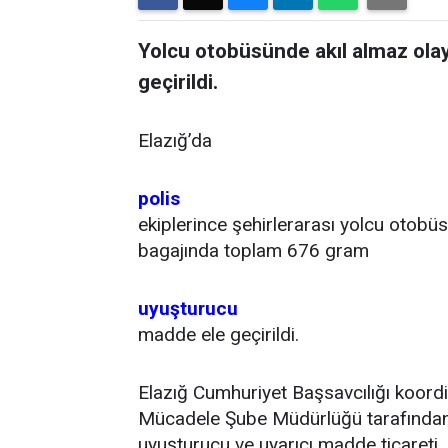
Yolcu otobüsünde akıl almaz ola
geçirildi.
Elazığ’da
polis
ekiplerince şehirlerarası yolcu otobü
bagajında toplam 676 gram
uyuşturucu
madde ele geçirildi.
Elazığ Cumhuriyet Başsavcılığı koord
Mücadele Şube Müdürlüğü tarafından
uyuşturucu ve uyarıcı madde ticareti, 