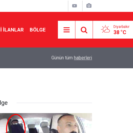
Diyarbakır
I İLANLAR
BÖLGE
38 °C
15:13
Diyarbakır'da şüphelinin üzerinden 560 sentetik 
Günün tüm
haberleri
lge