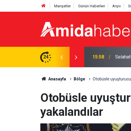
Manşetler
Günün Haberleri
Arşiv
S
 yasa' açıklaması
24
15:50
Eğil Be
Anasayfa
Bölge
Otobüsle uyuşturucu
Otobüsle uyuştu
yakalandılar