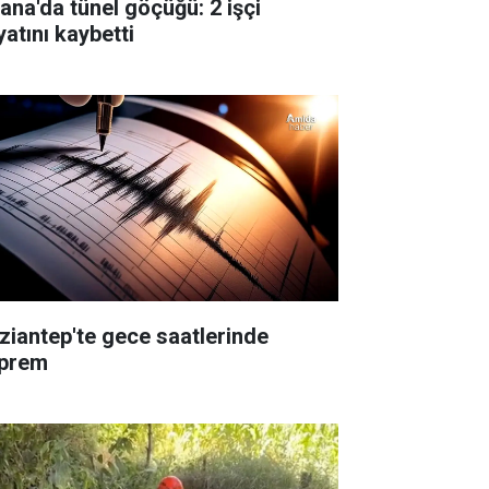
ana'da tünel göçüğü: 2 işçi
yatını kaybetti
ziantep'te gece saatlerinde
prem