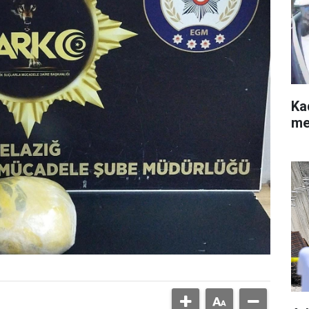
Kad
me