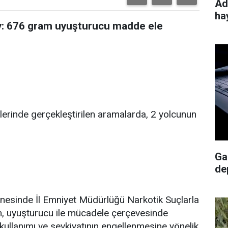
Ad
ha
y: 676 gram uyuşturucu madde ele
slerinde gerçekleştirilen aramalarda, 2 yolcunun
Ga
de
inesinde İl Emniyet Müdürlüğü Narkotik Suçlarla
, uyuşturucu ile mücadele çerçevesinde
kullanımı ve sevkiyatının engellenmesine yönelik