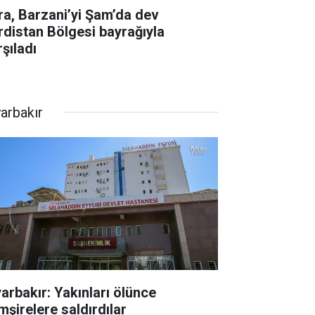
ra, Barzani’yi Şam’da dev
rdistan Bölgesi bayrağıyla
şıladı
yarbakır
yarbakır: Yakınları ölünce
mşirelere saldırdılar