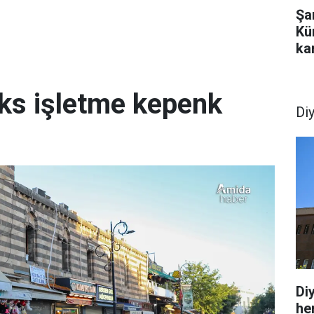
Şa
Kü
kar
üks işletme kepenk
Di
Di
he