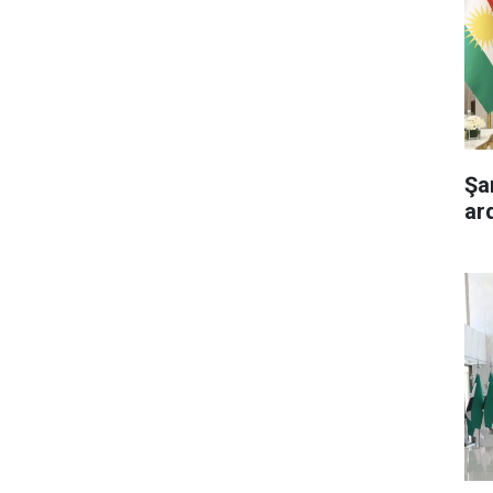
Şa
ar