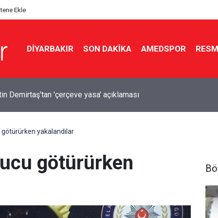
itene Ekle
DIYARBAKIR
SON DAKIKA
AMEDSPOR
RESM
lediyesi'nden yalnız yaşayan vatandaşa destek
 götürürken yakalandılar
rucu götürürken
Bö