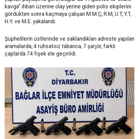
kavga" ihbarı üzerine olay yerine giden polis ekiplerini
gördükten sonra kaçmaya çalışan M.M.Ç, R.M, U.T, Y.T,
H.Y. ve M.E. yakalandı.
Şüphelilerin üstlerinde ve saklandıkları adreste yapılan
aramalarda, 4 ruhsatsız tabanca, 7 şarjör, farklı
çaplarda 74 fişek ele geçirildi.