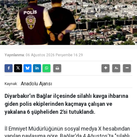
Yayınlanma:
06 Ağustos 2026 Perşembe 16:29
Anadolu Ajansı
Kaynak:
Diyarbakır’ın Bağlar ilçesinde silahlı kavga ihbarına
giden polis ekiplerinden kaçmaya çalışan ve
yakalana 6 şüpheliden 2'si tutuklandı.
İl Emniyet Müdürlüğünün sosyal medya X hesabından
yapılan paylaşıma göre, Bağlar'da 4 Ağustos'ta "silahlı