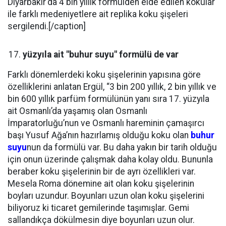
Diyarbakır'da 4 bin yıllık formülden elde edilen kokular
ile farklı medeniyetlere ait replika koku şişeleri
sergilendi.[/caption]
yüzyıla ait "buhur suyu" formülü de var
Farklı dönemlerdeki koku şişelerinin yapısına göre
özelliklerini anlatan Ergül, “3 bin 200 yıllık, 2 bin yıllık ve
bin 600 yıllık parfüm formülünün yanı sıra 17. yüzyıla
ait Osmanlı’da yaşamış olan Osmanlı
İmparatorluğu’nun ve Osmanlı hareminin çamaşırcı
başı Yusuf Ağa’nın hazırlamış olduğu koku olan
buhur
suyu
nun da formülü var. Bu daha yakın bir tarih olduğu
için onun üzerinde çalışmak daha kolay oldu. Bununla
beraber koku şişelerinin bir de ayrı özellikleri var.
Mesela Roma dönemine ait olan koku şişelerinin
boyları uzundur. Boyunları uzun olan koku şişelerini
biliyoruz ki ticaret gemilerinde taşımışlar. Gemi
sallandıkça dökülmesin diye boyunları uzun olur.